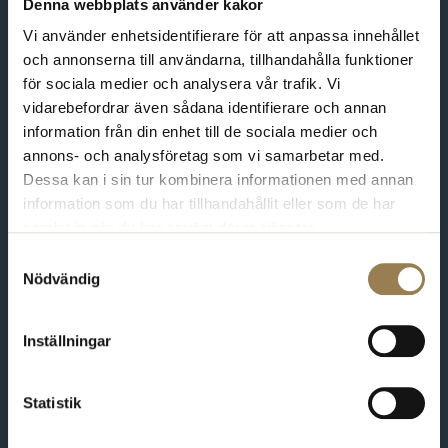
Denna webbplats använder kakor
Vi använder enhetsidentifierare för att anpassa innehållet
och annonserna till användarna, tillhandahålla funktioner
för sociala medier och analysera vår trafik. Vi
Kontakt
vidarebefordrar även sådana identifierare och annan
Varmt välkommen att kontakta oss. Du som är medlem hittar
information från din enhet till de sociala medier och
fler kontaktvägar på Min sida.
annons- och analysföretag som vi samarbetar med.
Dessa kan i sin tur kombinera informationen med annan
08-567 06 400
information som du har tillhandahållit eller som de har
samlat in när du har använt deras tjänster.
Fler kontaktuppgifter
Samtyckesval
Nödvändig
Min sida
Här kan du ändra dina uppgifter, se dina fakturor och ta del av
Inställningar
aktuell information som berör dig.
Statistik
Till Min sida