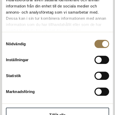
studentföreningen igen har varit väldigt
information från din enhet till de sociala medier och
kul”
annons- och analysföretag som vi samarbetar med.
Dessa kan i sin tur kombinera informationen med annan
Hur är det egentligen att starta upp en studentförening som varit
information som du har tillhandahållit eller som de har
vilande? Vi har pratat med Nora Karlsson, ordförande för
samlat in när du har använt deras tjänster.
Psykologförbundets studentförening vid Linköpings universitet!
Samtyckesval
Läs mer
Nödvändig
Inställningar
Statistik
Marknadsföring
Tillåt alla