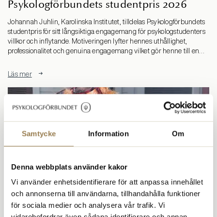
Psykologförbundets studentpris 2026
Johannah Juhlin, Karolinska Institutet, tilldelas Psykologförbundets
studentpris för sitt långsiktiga engagemang för psykologstudenters
villkor och inflytande. Motiveringen lyfter hennes uthållighet,
professionalitet och genuina engagemang vilket gör henne till en
förebild för andra studenter och till en mycket värdig mottagare av
priset.
Läs mer
Samtycke
Information
Om
Denna webbplats använder kakor
Vi använder enhetsidentifierare för att anpassa innehållet
och annonserna till användarna, tillhandahålla funktioner
för sociala medier och analysera vår trafik. Vi
Nora Karlsson: ”Att starta
vidarebefordrar även sådana identifierare och annan