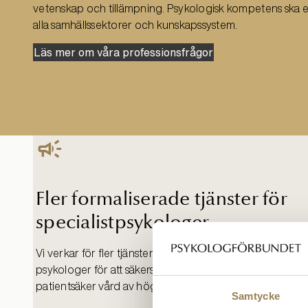
vetenskap och tillämpning. Psykologisk kompetens ska e
alla samhällssektorer och kunskapssystem.
Läs mer om våra professionsfrågor
Fler formaliserade tjänster för
specialistpsykologer
Vi verkar för fler tjänster för specialistutbildade
psykologer för att säkerställa en nationellt jämlik och
patientsäker vård av hög kvalitet.
Samtycke