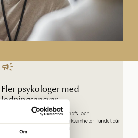
Fler psykologer med
ledningsansvar
Vi verkar för fler psykologer i chefs- och
ledningspositioner inom alla verksamheter i landet där
psykologi utgör en väsentlig del.
Om