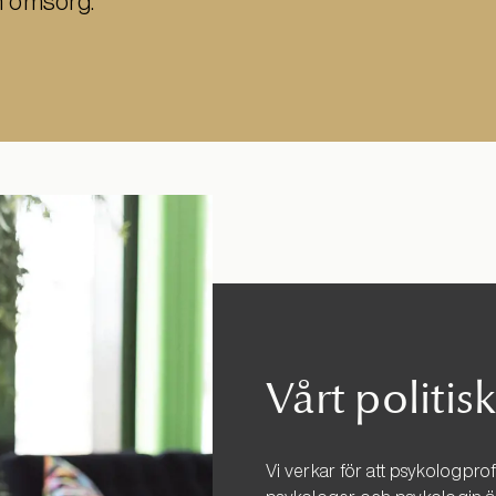
h omsorg.
Vårt politi
Vi verkar för att psykologpro