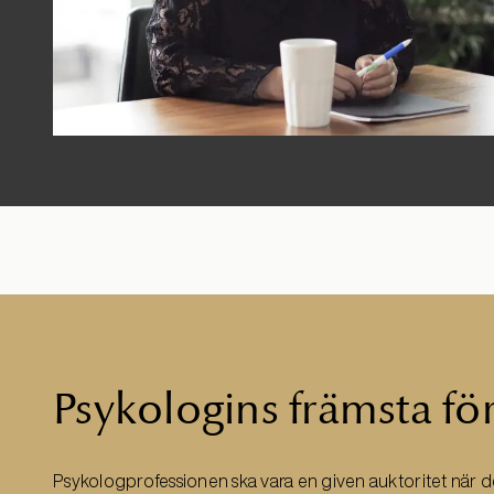
Psykologins främsta fö
Psykologprofessionen ska vara en given auktoritet när d