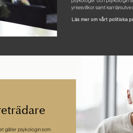
psykologer och psykologin är
yrkesvillkor samt karriärsutve
Läs mer om vårt politiska 
reträdare
et gäller psykologin som