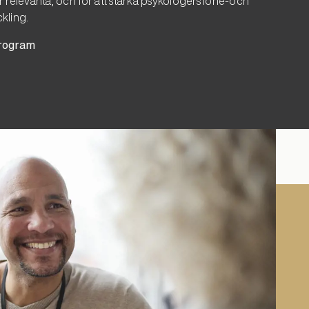
 relevanta, och för att stärka psykologers löne-och
ckling.
program