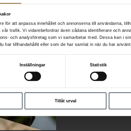
Läs mer
kakor
e för att anpassa innehållet och annonserna till användarna, tillh
vår trafik. Vi vidarebefordrar även sådana identifierare och anna
nnons- och analysföretag som vi samarbetar med. Dessa kan i sin
har tillhandahållit eller som de har samlat in när du har använt 
Rätt lön & h
Inställningar
Statistik
Psykologers lön ska sättas ut
goda arbetsvillkor med möjligh
Tillåt urval
Läs mer om vår villkorspolit