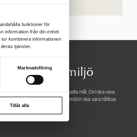
Läs mer
andahålla funktioner för
n information från din enhet
 tur kombinera informationen
deras tjänster.
ållbar arbetsmiljö
Marknadsföring
ifrån kompetens, ansvar och uppsatta mål. Det ska vara
et till karriärutveckling. Arbetsmiljön ska vara hållbar.
Tillåt alla
ik