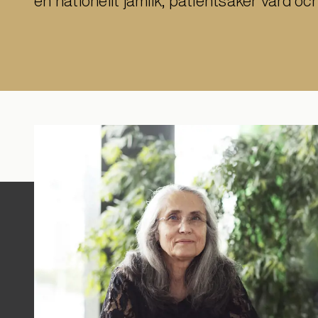
en nationellt jämlik, patientsäker vård oc