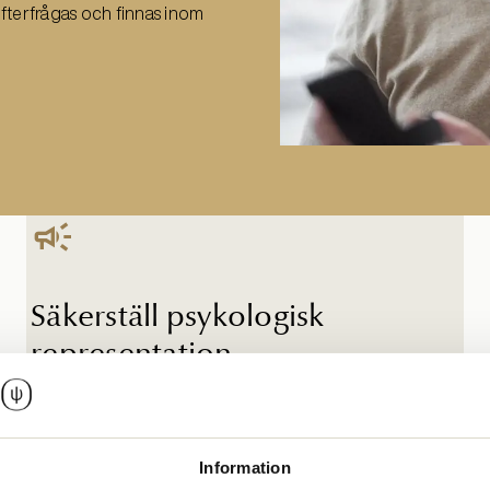
fterfrågas och finnas inom
Säkerställ psykologisk
representation
Psykologers kunskap ska efterfrågas och finnas
representerad inom alla samhällssektorer, regionala
kunskapssystem och påverkansarenor.
Information