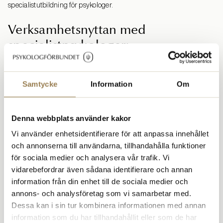
specialistutbildning för psykologer.
Verksamhetsnyttan med
specialistpsykologer:
säkerställer sjukvårdens behov av kvalificerad psykologisk
bedömning, diagnosticering, utredning och behandling.
Samtycke
Information
Om
överför kunskap till medarbetare genom handledning och
utbildning.
Denna webbplats använder kakor
hanterar och ansvarar för komplexa patientärenden.
Vi använder enhetsidentifierare för att anpassa innehållet
stärker vårdkvaliteten och ökar patientsäkerheten.
och annonserna till användarna, tillhandahålla funktioner
bidrar till verksamhetsutveckling och en hållbar arbetsmiljö.
för sociala medier och analysera vår trafik. Vi
utvecklar och implementerar behandlingsmetoder utifrån
vidarebefordrar även sådana identifierare och annan
evidensbaserad forskning.
information från din enhet till de sociala medier och
annons- och analysföretag som vi samarbetar med.
Dessa kan i sin tur kombinera informationen med annan
information som du har tillhandahållit eller som de har
Här kan du läsa mer: