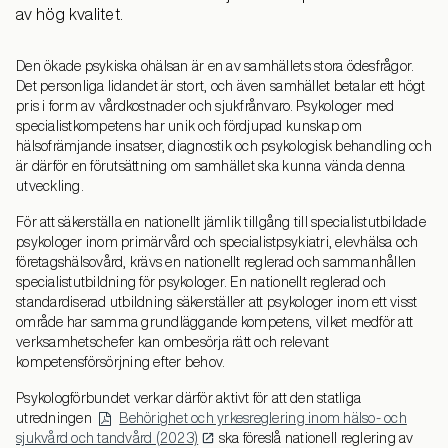
av hög kvalitet.
Den ökade psykiska ohälsan är en av samhällets stora ödesfrågor.
Det personliga lidandet är stort, och även samhället betalar ett högt
pris i form av vårdkostnader och sjukfrånvaro. Psykologer med
specialistkompetens har unik och fördjupad kunskap om
hälsofrämjande insatser, diagnostik och psykologisk behandling och
är därför en förutsättning om samhället ska kunna vända denna
utveckling.
För att säkerställa en nationellt jämlik tillgång till specialistutbildade
psykologer inom primärvård och specialistpsykiatri, elevhälsa och
företagshälsovård, krävs en nationellt reglerad och sammanhållen
specialistutbildning för psykologer. En nationellt reglerad och
standardiserad utbildning säkerställer att psykologer inom ett visst
område har samma grundläggande kompetens, vilket medför att
verksamhetschefer kan ombesörja rätt och relevant
kompetensförsörjning efter behov.
Psykologförbundet verkar därför aktivt för att den statliga
utredningen
Behörighet och yrkesreglering inom hälso- och
sjukvård och tandvård (2023)
ska föreslå nationell reglering av