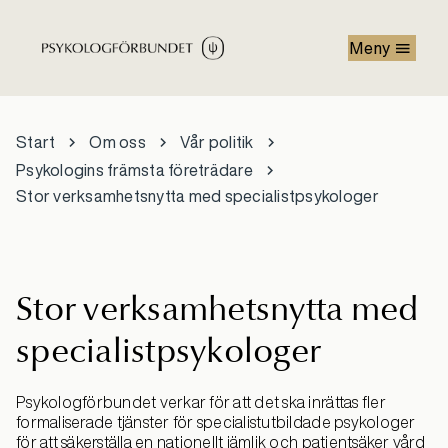
Hoppa till huvudinnehåll
Meny
Start
Om oss
Vår politik
Psykologins främsta företrädare
Stor verksamhetsnytta med specialistpsykologer
Stor verksamhetsnytta med
specialistpsykologer
Psykologförbundet verkar för att det ska inrättas fler
formaliserade tjänster för specialistutbildade psykologer
för att säkerställa en nationellt jämlik och patientsäker vård