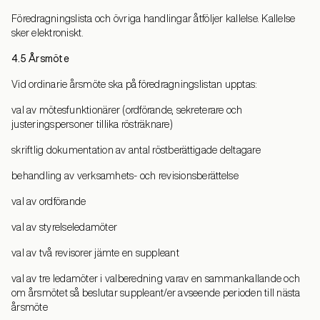
Föredragningslista och övriga handlingar åtföljer kallelse. Kallelse
sker elektroniskt.
4.5 Årsmöte
Vid ordinarie årsmöte ska på föredragningslistan upptas:
val av mötesfunktionärer (ordförande, sekreterare och
justeringspersoner tillika rösträknare)
skriftlig dokumentation av antal röstberättigade deltagare
behandling av verksamhets- och revisionsberättelse
val av ordförande
val av styrelseledamöter
val av två revisorer jämte en suppleant
val av tre ledamöter i valberedning varav en sammankallande och
om årsmötet så beslutar suppleant/er avseende perioden till nästa
årsmöte