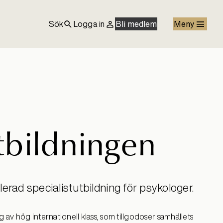
Sök
Logga in
Bli medlem
Meny
tbildningen
rad specialistutbildning för psykologer.
av hög internationell klass, som tillgodoser samhällets