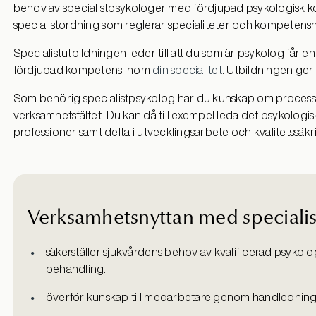
behov av specialistpsykologer med fördjupad psykologisk 
specialistordning
som reglerar
sp
ecialiteter
och kompetensni
S
pecialistutbildningen
leder till
att du
som är psykolog
får
en
fördjupad kompetens
inom
din specialitet
. Utbildningen ger
Som
behörig specialistpsykolog har du
kunskap om processle
verksamhetsfältet
.
Du
kan
då till exempel
leda det psykologi
professioner samt delta i utvecklingsarbete och kvalitetssäk
Verksamhetsnyttan med specialis
säkerställer sjukvårdens behov av kvalificerad psyko
behandling.
överför kunskap till medarbetare genom handledning