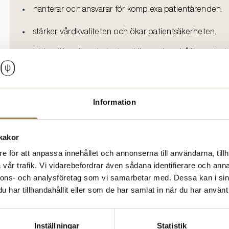
hanterar och ansvarar för komplexa patientärenden.
stärker vårdkvaliteten och ökar patientsäkerheten.
bidrar till verksamhetsutveckling och en hållbar arbets
utvecklar och implementerar behandlingsmetoder uti
Läs mer om specialistpsykologers verksamhetsnytta
Information
kakor
Nationellt reglerad specialistutb
e för att anpassa innehållet och annonserna till användarna, tillh
vår trafik. Vi vidarebefordrar även sådana identifierare och anna
Psykologförbundet arbetar för att specialistutbildningen ska
nnons- och analysföretag som vi samarbetar med. Dessa kan i sin
patientsäkerheten då en nationell reglering uppfyller sju
har tillhandahållit eller som de har samlat in när du har använt 
bedömning, diagnosticering, utredning och behandling.
Inställningar
Statistik