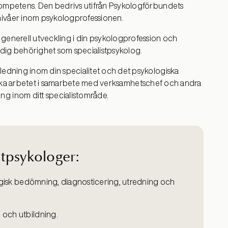
kompetens
.
Den
bedrivs utifrån Psykologförbundets
våer inom psykologprofessionen.
 generell utveckling i
din
psykologprofession och
 dig behörighet som specialistpsykolog.
dning inom din specialitet och det psykologiska
ska arbetet i samarbete med verksamhetschef och andra
ring inom
ditt
specialistområde.
tpsykologer:
logisk bedömning, diagnosticering, utredning och
 och utbildning.