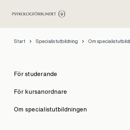
Hoppa till huvudinnehåll
Start
Specialistutbildning
Om specialistutbil
För studerande
För kursanordnare
Om specialistutbildningen