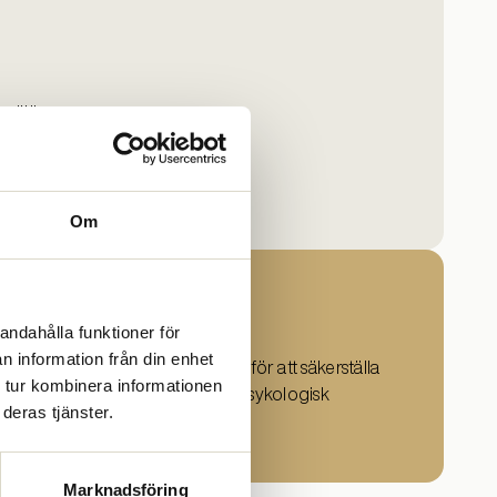
miljö.
från evidensbaserad forskning.
Om
ildning
andahålla funktioner för
n information från din enhet
 bli nationellt reglerad, främst för att säkerställa
 tur kombinera informationen
kvårdens behov av kvalificerad psykologisk
deras tjänster.
Marknadsföring