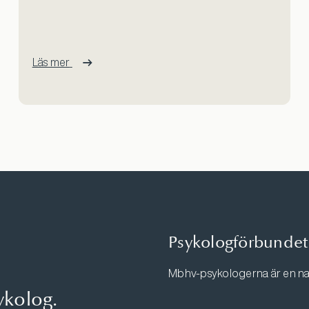
Läs mer
Psykologförbundet
Mbhv-psykologerna är en na
ykolog.