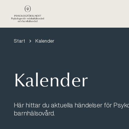
Hoppa till huvudinnehåll
Start
Kalender
Kalender
Här hittar du aktuella händelser för Psy
barnhälsovård.