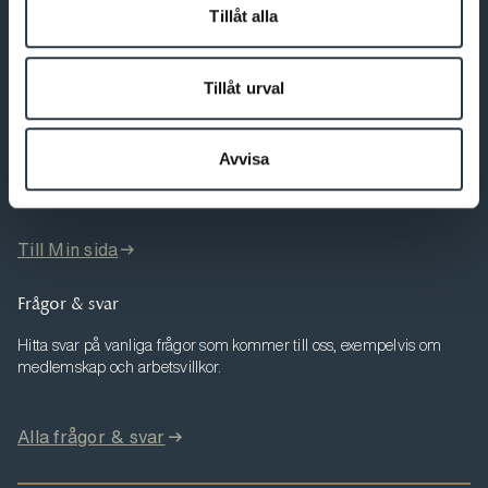
08-567 06 400
Tillåt alla
Fler kontaktuppgifter
Tillåt urval
Min sida
Avvisa
Här kan du ändra dina uppgifter, se dina fakturor och ta del av
aktuell information som berör dig.
Till Min sida
Frågor & svar
Hitta svar på vanliga frågor som kommer till oss, exempelvis om
medlemskap och arbetsvillkor.
Alla frågor & svar