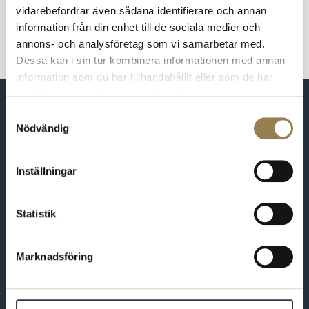
Nyhet
Internationellt
vidarebefordrar även sådana identifierare och annan
information från din enhet till de sociala medier och
annons- och analysföretag som vi samarbetar med.
Dessa kan i sin tur kombinera informationen med annan
information som du har tillhandahållit eller som de har
samlat in när du har använt deras tjänster.
Samtyckesval
Nödvändig
Förbundet för dig som är psykolog
Inställningar
Bli medlem
Statistik
Kontakt
Marknadsföring
Varmt välkommen att kontakta oss. Du som är medlem hittar
fler kontaktvägar på Min sida.