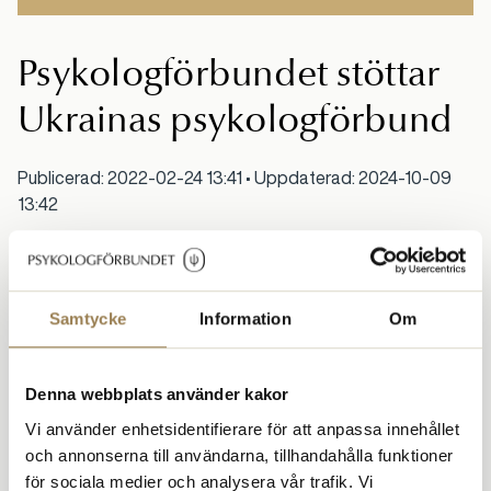
Psykologförbundet stöttar
Ukrainas psykologförbund
Publicerad: 2022-02-24 13:41 • Uppdaterad: 2024-10-09
13:42
Psykologförbundet har kontaktat Ukrainas
Psykologförbund för att uttryckta medkänsla efter
Rysslands anfall.
Samtycke
Information
Om
- Vi känner den djupaste medkänsla med er i denna fruktansvärda
situation och vill ge er vårt stöd i detta läge när Ukrainas
Denna webbplats använder kakor
självständighet och våra gemensamma demokratiska värderingar
attackeras, skriver Psykologförbundets ordförande Kristina Taylor i
Vi använder enhetsidentifierare för att anpassa innehållet
ett brev till Ukrainas Psykologförbunds ordförande Valeriia Palii.
och annonserna till användarna, tillhandahålla funktioner
för sociala medier och analysera vår trafik. Vi