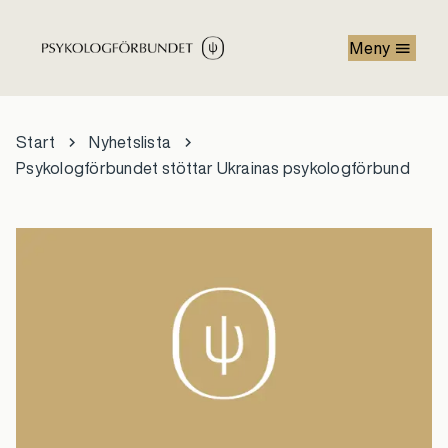
Hoppa till huvudinnehåll
Meny
Start
Nyhetslista
Psykologförbundet stöttar Ukrainas psykologförbund