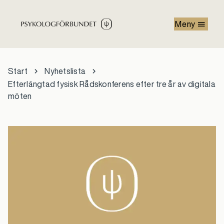
Hoppa till huvudinnehåll
Meny
Start
Nyhetslista
Efterlängtad fysisk Rådskonferens efter tre år av digitala
möten