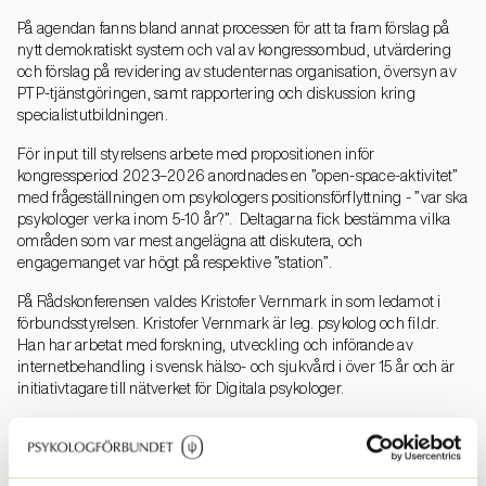
På agendan fanns bland annat processen för att ta fram förslag på
nytt demokratiskt system och val av kongressombud, utvärdering
och förslag på revidering av studenternas organisation, översyn av
PTP-tjänstgöringen, samt rapportering och diskussion kring
specialistutbildningen.
För input till styrelsens arbete med propositionen inför
kongressperiod 2023–2026 anordnades en ”open-space-aktivitet”
med frågeställningen om psykologers positionsförflyttning - ”var ska
psykologer verka inom 5-10 år?”. Deltagarna fick bestämma vilka
områden som var mest angelägna att diskutera, och
engagemanget var högt på respektive ”station”.
På Rådskonferensen valdes Kristofer Vernmark in som ledamot i
förbundsstyrelsen. Kristofer Vernmark är leg. psykolog och fil.dr.
Han har arbetat med forskning, utveckling och införande av
internetbehandling i svensk hälso- och sjukvård i över 15 år och är
initiativtagare till nätverket för Digitala psykologer.
- Förhoppningsvis så bidrar jag med en stark tilltro till psykologens
roll i samhället och vilka möjligheter vi har som profession framöver
om vi spelar våra kort rätt. Digitaliseringens betydelse för vår