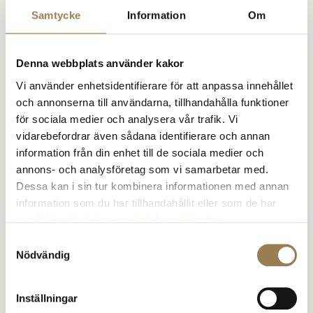
Samtycke
Information
Om
Försvarsvilja och motståndskraft kräver att människor upplever sig
ingå i en kollektiv tillvaro och att det gemensamma
samhällskontraktet också gäller dem, annars blir det svårt att ställa
krav på ansvarstagande i civilförsvaret.
Denna webbplats använder kakor
- Ju mer splittrat och segregerat samhället blir, ju mer utanförskap
Vi använder enhetsidentifierare för att anpassa innehållet
och ju mer olika grupper och individer kan odla särintressen, desto
och annonserna till användarna, tillhandahålla funktioner
större sprickor som riskerar att motverka denna uppgift, säger
för sociala medier och analysera vår trafik. Vi
Kristina Taylor.
vidarebefordrar även sådana identifierare och annan
Det är också viktigt att värna och aktivt jobba för en levande
information från din enhet till de sociala medier och
demokrati och uppmuntra till medlemskap och engagemang i
annons- och analysföretag som vi samarbetar med.
demokratiska organisationer, eftersom dessa så tydligt är ett mynt
Dessa kan i sin tur kombinera informationen med annan
med två sidor; rätten att göra sin röst hörd, och skyldigheten att ta
information som du har tillhandahållit eller som de har
sin del av ansvaret.
samlat in när du har använt deras tjänster.
Samtyckesval
Nyhet
Nödvändig
Inställningar