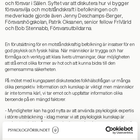
och försvar i Sälen. Syftet var att diskutera hur vi bygger
försvarsvilja och motståndskraft i befolkningen och
medverkade gjorde även Jenny Deschamps-Berger,
Försvarshögskolan, Patrik Oksanen, senior fellow FriVärld
och Bob Stennabb, Försvarsutbildarna.
En förutsättning för en motståndskraftig befolkning är insatser för en
god psykisk och fysisk hälsa. När människor är trygga och har
förmåga och verktyg att klara livets utmaningar, ökar möjligheten
att stå emot olika former av hot och att kunna bidra till den
gemensamma säkerheten.
På mötet med kungaparet diskuterades folkhälsofrågan ur många
olika perspektiv. Information och kunskap är viktigt men människor
är inte tomma kärl, vi tar emot och uppfattar information olika
beroende på en mängd faktorer.
- Myndigheter kan ha god nytta av att använda psykologisk expertis
i större utsträckning - idag menar vi att psykologisk kunskap är
underutnyttjad i många organisationer och sektorer, exempelvis när
det gäller att skapa och samordna en robust civil krisberedskap,
säger Kristina Taylor.