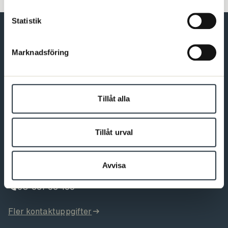
Statistik
Marknadsföring
Förbundet för dig som är psykolog
Bli medlem
Tillåt alla
Tillåt urval
Kontakt
Varmt välkommen att kontakta oss. Du som är medlem hittar
fler kontaktvägar på Min sida.
Avvisa
08-567 06 400
Fler kontaktuppgifter