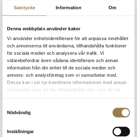
”göra verkstad” av innehållet i den tioåriga strategin som
Socialstyrelsen tillsammans med Folkhälsomyndigheten tagit fram
Samtycke
Information
Om
och som presenterades den 1 september av socialminister Jakob
Forssmed.
Denna webbplats använder kakor
– Vi välkomnar den långsiktiga strategin för arbetet med psykisk
hälsa och suicidprevention, säger Kristina Taylor och fortsätter:
Vi använder enhetsidentifierare för att anpassa innehållet
och annonserna till användarna, tillhandahålla funktioner
– Men en strategi utan politiska prioriteringar och beslut kommer
för sociala medier och analysera vår trafik. Vi
inte leda någonstans. Därför vilar nu ett stort ansvar på våra
beslutsfattare att se till att tillsätta resurser och den styrning som
vidarebefordrar även sådana identifierare och annan
krävs. För att omvandla strategin till konkreta aktiviteter måste hela
information från din enhet till de sociala medier och
samhället inkluderas – och vi, Psykologförbundet tillsammans med
annons- och analysföretag som vi samarbetar med.
undertecknande organisationer, vill och behöver bidra med vår
Dessa kan i sin tur kombinera informationen med annan
samlade kunskap, kompetens och erfarenhet.
information som du har tillhandahållit eller som de har
Läs hela debattartikeln här
samlat in när du har använt deras tjänster.
Samtyckesval
Debatt och opinion
Nödvändig
Inställningar