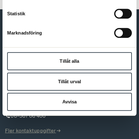
Statistik
Marknadsföring
Förbundet för dig som är psykolog
Bli medlem
Tillåt alla
Tillåt urval
Kontakt
Varmt välkommen att kontakta oss. Du som är medlem hittar
Avvisa
fler kontaktvägar på Min sida.
08-567 06 400
Fler kontaktuppgifter