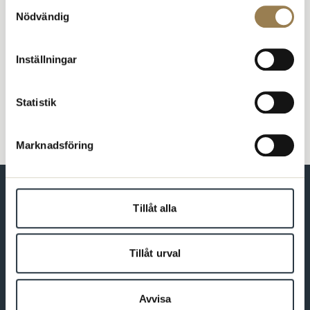
Samtyckesval
Institutet.
Nödvändig
Läs en längre intervju med pristagaren
Inställningar
Nyhet
Priser
Statistik
Marknadsföring
Tillåt alla
Förbundet för dig som är psykolog
Tillåt urval
Bli medlem
Avvisa