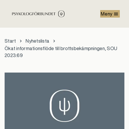
Hoppa till huvudinnehåll
Meny
Start
Nyhetslista
Ökat informationsflöde till brottsbekämpningen, SOU
2023:69