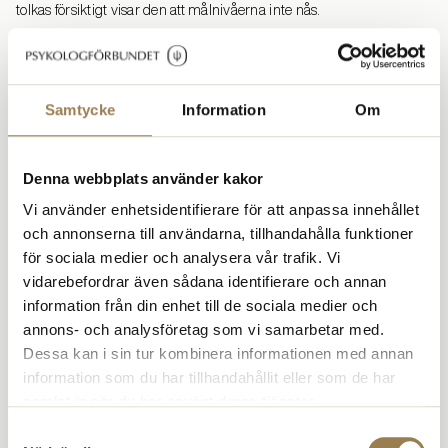
tolkas försiktigt visar den att målnivåerna inte nås.
Rickard Bracken
Enligt
, generalsekreterare på Mind, är det ett svek
mot patienterna.
– Alldeles för få människor verkar få tillgång till psykologisk
Samtycke
Information
Om
behandling och det finns stora brister inom flera regioner vad gäller
hur insatserna rapporteras till Patientregistret. Därmed blir det svårt
att följa utvecklingen och utkräva ansvar, säger han.
Denna webbplats använder kakor
En av de främsta förklaringarna varför patienter inte får psykologisk
Vi använder enhetsidentifierare för att anpassa innehållet
behandling är den utbredda bristen på psykologer inom såväl
och annonserna till användarna, tillhandahålla funktioner
primärvård som Barn- och ungdomspsykiatrin.
för sociala medier och analysera vår trafik. Vi
Kristina Taylor
Psykologförbundets ordförande
:
vidarebefordrar även sådana identifierare och annan
information från din enhet till de sociala medier och
– På många BUP-mottagningar har psykologbristen varit akut i flera
annons- och analysföretag som vi samarbetar med.
år. Dålig arbetsmiljö och små möjligheter att påverka
arbetssituationen gör att verksamheterna har svårt att rekrytera och
Dessa kan i sin tur kombinera informationen med annan
behålla personal.
information som du har tillhandahållit eller som de har
samlat in när du har använt deras tjänster.
Samtidigt saknas på många håll i landet specialistpsykologtjänster
med fördjupad kompetens för komplexa patientärenden. Detta leder
Samtyckesval
till att en stor grupp människor över hela landet inte får den vård