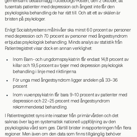
gemensamt debattinlägg i Göteborgs-Posten, den 2 oktober, att
tusentals patienter med depression och ångest inte får den
psykologiska behandling de har rätt till. Och att ett av skälen är
bristen på psykologer.
Enligt Socialstyrelsens målnivåer ska minst 60 procent av personer
med depression och 70 procent av personer med ångestsyndrom
erbjudas psykologisk behandling. Minds analys av statistik från
Patientregistret visar dock en annan verklighet:
Inom Barn- och ungdomspsykiatrin får endast 14,8 procent av
killar och 19,5 procent av tjejer med depression psykologisk
behandling i linje med riktlinjerna
För unga med ångestsyndrom ligger andelen på 33–36
procent
Inom vuxenpsykiatrin får bara 9–10 procent av patienter med
depression och 22–25 procent med ångestsyndrom
rekommenderad behandling.
I Patientregistret syns inte insatser från primärvården och det
saknas över lag en systematisk nationell uppföljning av den
psykologiska vård som ges. Därtill brister inrapporteringen från flera
regioner. Men även om den data som finns tillgänglig behöver