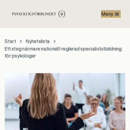
Hoppa till huvudinnehåll
Meny
Start
Nyhetslista
Ett steg närmare nationellt reglerad specialistutbildning
för psykologer