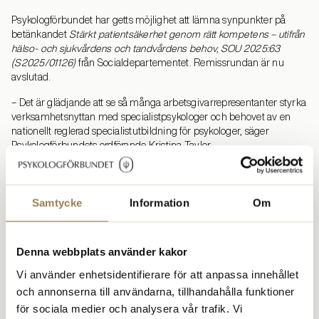
Psykologförbundet har getts möjlighet att lämna synpunkter på
betänkandet
Stärkt patientsäkerhet genom rätt kompetens – utifrån
hälso- och sjukvårdens och tandvårdens behov, SOU 2025:63
(S2025/01126)
från Socialdepartementet. Remissrundan är nu
avslutad.
– Det är glädjande att se så många arbetsgivarrepresentanter styrka
verksamhetsnyttan med specialistpsykologer och behovet av en
nationellt reglerad specialistutbildning för psykologer, säger
Psykologförbundets ordförande Kristina Taylor.
Ett av utredningens viktigaste syften har varit att identifiera och
analysera vilka behov av särskild kompetens inom hälso- och
sjukvården och tandvården, med utgångspunkt i en förstärkt
Samtycke
Information
Om
patientsäkerhet. Detta har, menar Psykologförbundet i sitt remissvar,
utredningen lyckats väl med.
Denna webbplats använder kakor
Men, lyfter Psykologförbundet i sitt remissvar, då antagandet om
dimensionering av antalet ST-platser för psykologer är svårt att
Vi använder enhetsidentifierare för att anpassa innehållet
bedöma är det angeläget att staten utvärderar reformen för att
och annonserna till användarna, tillhandahålla funktioner
säkerställa att det inrättas utbildningstjänster i paritet med behoven,
för sociala medier och analysera vår trafik. Vi
och att regionerna kompenseras för detta. Det är också viktigt att