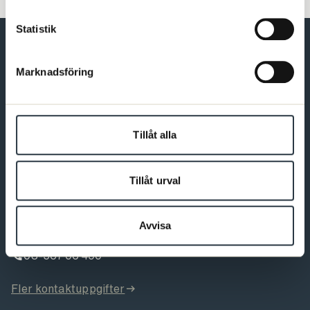
Statistik
Marknadsföring
Förbundet för dig som är psykolog
Bli medlem
Tillåt alla
Tillåt urval
Kontakt
Varmt välkommen att kontakta oss. Du som är medlem hittar
Avvisa
fler kontaktvägar på Min sida.
08-567 06 400
Fler kontaktuppgifter