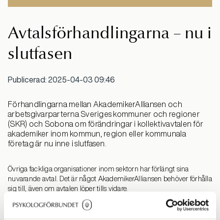
Avtalsförhandlingarna – nu i
slutfasen
Publicerad: 2025-04-03 09:46
Förhandlingarna mellan AkademikerAlliansen och
arbetsgivarparterna Sveriges kommuner och regioner
(SKR) och Sobona om förändringar i kollektivavtalen för
akademiker inom kommun, region eller kommunala
företag är nu inne i slutfasen.
Övriga fackliga organisationer inom sektorn har förlängt sina
nuvarande avtal. Det är något AkademikerAlliansen behöver förhålla
sig till, även om avtalen löper tills vidare.
De avtal som förhandlingarna gäller är löneavtalet HÖK-T och
Allmänna villkorsavtalet (AB).
Förhandlingarna går nu in i en slutfas