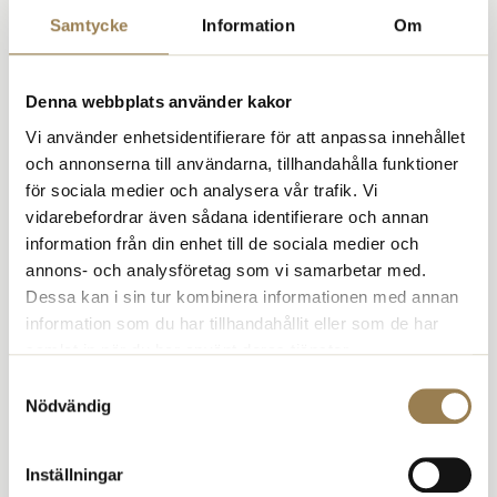
med förhoppningen att kunna avsluta så snart som möjligt.
Samtycke
Information
Om
Fakta AkademikerAlliansen:
Består av 16 Sacoförbund, som företräder närmare 90 000
Denna webbplats använder kakor
akademiker: Akavia, DIK, Fysioterapeuterna, Kyrkans
Vi använder enhetsidentifierare för att anpassa innehållet
Akademikerförbund, Naturvetarna, Sjöbefälsföreningen, SRAT,
Sveriges Arbetsterapeuter, Sveriges Arkitekter, Sveriges
och annonserna till användarna, tillhandahålla funktioner
Farmaceuter, Sveriges Ingenjörer, Sveriges Psykologförbund,
för sociala medier och analysera vår trafik. Vi
Sveriges Skolledare, SULF, Sveriges Veterinärförbund och
vidarebefordrar även sådana identifierare och annan
Tjänstetandläkarna.
information från din enhet till de sociala medier och
Driver de gemensamma förhandlingarna på central nivå med
annons- och analysföretag som vi samarbetar med.
Sveriges Kommuner och Regioner (SKR) och Sobona som
Dessa kan i sin tur kombinera informationen med annan
motparter.
information som du har tillhandahållit eller som de har
Tecknar kollektivavtal om löner, allmänna villkor, semester,
samlat in när du har använt deras tjänster.
sjukersättning, föräldraledighet och pension med mera.
Samtyckesval
Nyhet
Fackligt
Nödvändig
Inställningar