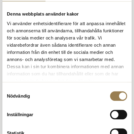
Denna webbplats använder kakor
Vi använder enhetsidentifierare för att anpassa innehållet
och annonserna till användarna, tillhandahålla funktioner
för sociala medier och analysera vår trafik. Vi
vidarebefordrar även sådana identifierare och annan
information från din enhet till de sociala medier och
annons- och analysföretag som vi samarbetar med.
Dessa kan i sin tur kombinera informationen med annan
information som du har tillhandahållit eller som de har
samlat in när du har använt deras tjänster.
Samtyckesval
Nödvändig
Inställningar
Kristina Taylor medverkade även i runda-bord-samtalet ”Rätt
representation i kunskapsstyrningen”, som arrangerades den 8 april
av Svensk sjuksköterskeförening och Svenska
Statistik
Barnmorskeförbundet. Här lyftes behovet av att säkerställa rätt och