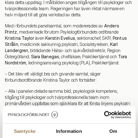
klara detta uppdrag. I målbilden anges tillgången till psykologer och
tvärprofessionella team. Regeringen har även riktat närmare en
halv miljard till att göra verkstad av detta.
Anders
Med i förbundets panelsamtal, som modererades av
Printz
, medverkade förutom Psykologförbundets ordförande
Kristina Taylor
Kerstin Evelius
Pontus
även
, sektionschef, SKR;
Strålin
Karl
, medicinsk sakkunnig psykiatri, Socialstyrelsen;
Landergren
, biträdande Hälso- och sjukvårdsdirektör, Region
Sara Banegas
Tora
Östergötland;
, chefläkare, Praktikertjänst och
Nordström
, ledningsansvarig psykolog (PLA), Praktikertjänst.
– Det blev ett väldigt bra och givande samtal, säger
förbundsordförande Kristina Taylor och fortsätter:
– Alla i panelen delade samma bild; psykologisk kompetens,
tillgång till psykologer och tvärprofessionella team inom
primärvården uppfattas som självklara för att första linjens psykiatri
ska bli verklighet. Jag ser denna samsyn hos olika aktörer som ett
kvitto på att vi som förbund lyckats nå framgång i vårt
påverkansarbete, att föra ut vad psykologer och psykologisk
kompetens bidrar med i omställningen av god och nära vård.
Samtycke
Information
Om