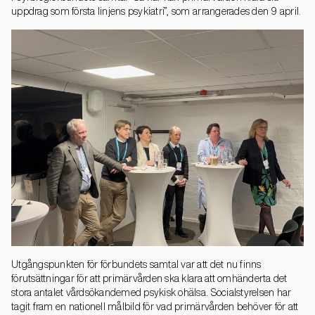
uppdrag som första linjens psykiatri”, som arrangerades den 9 april.
Utgångspunkten för förbundets samtal var att det nu finns
förutsättningar för att primärvården ska klara att omhänderta det
stora antalet vårdsökandemed psykisk ohälsa. Socialstyrelsen har
tagit fram en nationell målbild för vad primärvården behöver för att