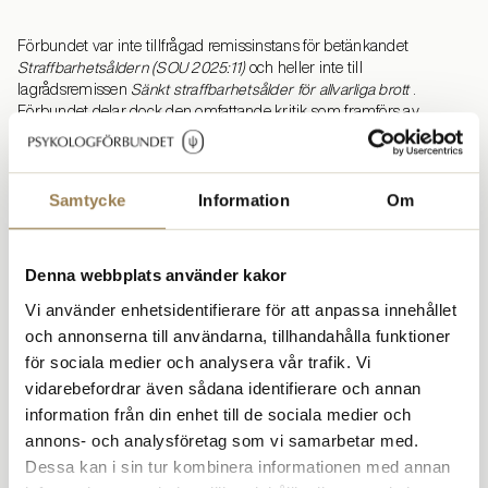
Förbundet var inte tillfrågad remissinstans för betänkandet
Straffbarhetsåldern (SOU 2025:11)
och heller inte till
lagrådsremissen
Sänkt straffbarhetsålder för allvarliga brott
.
Förbundet delar dock den omfattande kritik som framförs av
majoriteten av remissinstanser om förslaget att sänka
straffbarhetsåldern till 13 år för allvarliga brott. Om förslaget, trots
den massiva kritiken, ändå genomförs är det essentiellt att barnens
Samtycke
Information
Om
rätt till skolgång i grundskola och gymnasium, undervisningstid och
elevhälsa inom Kriminalvården tydliggörs i Skollagen. Och att det
gäller för barn och unga i såväl häktet som i fängelse.
Denna webbplats använder kakor
Psykologförbundet skriver i sitt yttrande till
Utbildningsdepartementet att barn och unga i häktet eller fängelse
Vi använder enhetsidentifierare för att anpassa innehållet
har samma rätt till utbildning och elevhälsa som barn utanför
och annonserna till användarna, tillhandahålla funktioner
Kriminalvården. Förbundet betonar dock att behovet av en stärkt
för sociala medier och analysera vår trafik. Vi
elevhälsa med avsevärt högre psykologtäthet och ett ökat
vidarebefordrar även sådana identifierare och annan
pedagogiskt stöd i skolarbetet är större för frihetsberövade barn än
för andra barn. Det är därför, skriver förbundet, viktigt att dessa barn
information från din enhet till de sociala medier och
får tillgång till specialpedagogisk kompetens liksom till speciallärare
annons- och analysföretag som vi samarbetar med.
för kvalitativt stöd.
Dessa kan i sin tur kombinera informationen med annan