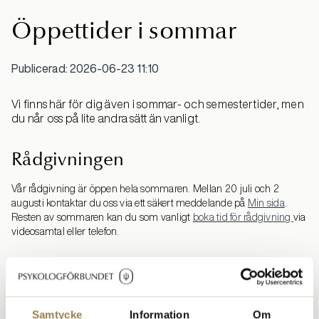
Öppettider i sommar
Publicerad: 2026-06-23 11:10
Vi finns här för dig även i sommar- och semestertider, men
du når oss på lite andra sätt än vanligt.
Rådgivningen
Vår rådgivning är öppen hela sommaren. Mellan 20 juli och 2
augusti kontaktar du oss via ett säkert meddelande på
Min sida
.
Resten av sommaren kan du som vanligt
boka tid för rådgivning
via
videosamtal eller telefon.
Medlemsservice
Behöver du hjälp med medlemskap, fakturor eller din
tidningsprenumeration? Du kan skicka ett säkert meddelande till
Samtycke
Information
Om