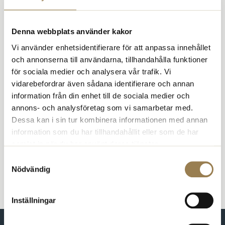
Medlemsservice eller mejla
till
medlemsservice@psykologforbundet.se
. Mellan 6 juli och 9
augusti har medlemsservice telefontid på fredagar kl 9.30–15.00.
Denna webbplats använder kakor
Ring 08-567 06 400 (knappval 1).
Vi använder enhetsidentifierare för att anpassa innehållet
Specialistutbildning
och annonserna till användarna, tillhandahålla funktioner
för sociala medier och analysera vår trafik. Vi
Ring 08-567 06 400 (knappval 4), torsdagar 13.30–15.00 – utom 6
vidarebefordrar även sådana identifierare och annan
juli till 2 augusti då du mejlar
specialist@psykologforbundet.se
.
information från din enhet till de sociala medier och
Mejlen är bemannad hela sommaren förutom vecka 29 (13-19 juli).
annons- och analysföretag som vi samarbetar med.
Dessa kan i sin tur kombinera informationen med annan
Press
information som du har tillhandahållit eller som de har
samlat in när du har använt deras tjänster.
För pressförfrågningar kontakta Helena Faxgård,
helena.faxgard@psykologforbundet.se
Samtyckesval
Nödvändig
Inställningar