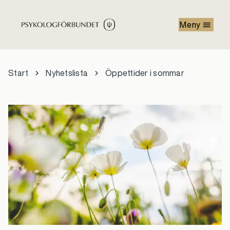
Hoppa till huvudinnehåll
Meny
Start
Nyhetslista
Öppettider i sommar