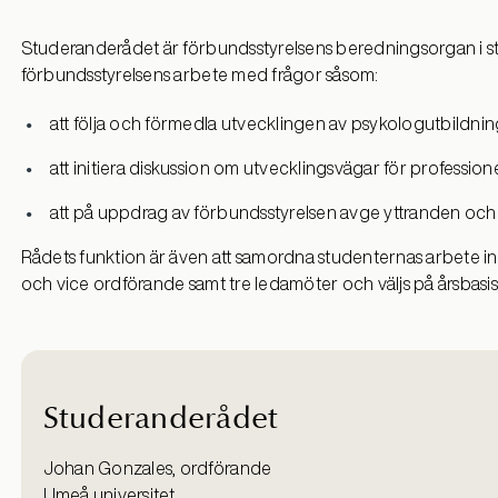
Studeranderådet är förbundsstyrelsens beredningsorgan i st
förbundsstyrelsens arbete med frågor såsom:
att följa och förmedla utvecklingen av psykologutbildni
att initiera diskussion om utvecklingsvägar för professio
att på uppdrag av förbundsstyrelsen avge yttranden och
Rådets funktion är även att samordna studenternas arbete 
och vice ordförande samt tre ledamöter och väljs på årsbasis
Studeranderådet
Johan Gonzales, ordförande
Umeå universitet