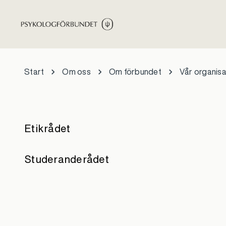
Hoppa till huvudinnehåll
Start
Om oss
Om förbundet
Vår organisa
Etikrådet
Studeranderådet