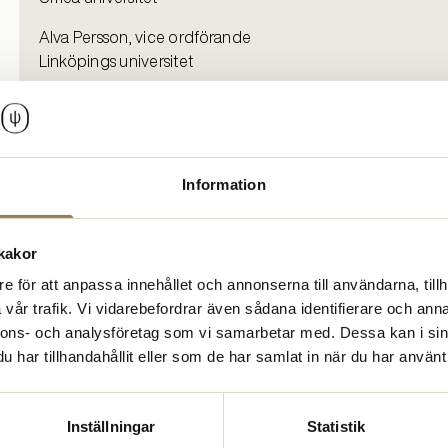
Alva Persson, vice ordförande
Linköpings universitet
Ella Appelkvist, ledamot
Stockholms universitet
Jasmina Kochanowicz, ledamot
Information
Karolinska Institutet
Per Lindquist, ledamot
kakor
Umeå universitet
e för att anpassa innehållet och annonserna till användarna, tillh
Kontakta oss
vår trafik. Vi vidarebefordrar även sådana identifierare och anna
nnons- och analysföretag som vi samarbetar med. Dessa kan i sin
Kontakta oss via e-post till
studeranderadet@psykologfor
har tillhandahållit eller som de har samlat in när du har använt 
Inställningar
Statistik