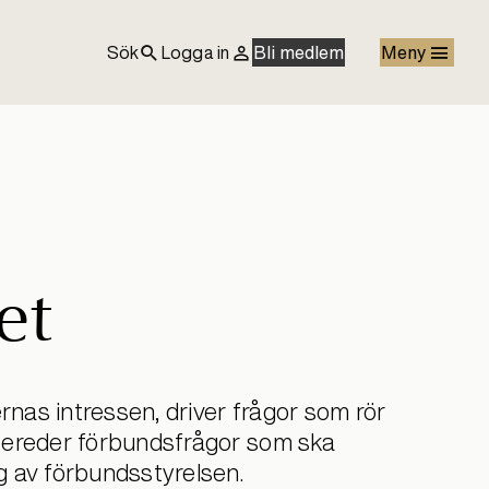
Sök
Logga in
Bli medlem
Meny
et
as intressen, driver frågor som rör
bereder förbundsfrågor som ska
 av förbundsstyrelsen.