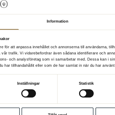
psykologer samt växlingar i engagemang lyckats arbeta långsik
utbildning och genom hela yrkeslivet. Fokus har legat på re
regionen och goda arbetsvillkor.
Information
2026 gick Facklan till
Niclas Jangeby
, psykologföreningen 
och arbete. Han har under många år varit en drivande kraft 
på individnivå och genom insatser för hela yrkesgruppen.
kakor
e för att anpassa innehållet och annonserna till användarna, tillh
vår trafik. Vi vidarebefordrar även sådana identifierare och anna
nnons- och analysföretag som vi samarbetar med. Dessa kan i sin
har tillhandahållit eller som de har samlat in när du har använt 
Inställningar
Statistik
Kontakt
Tillåt urval