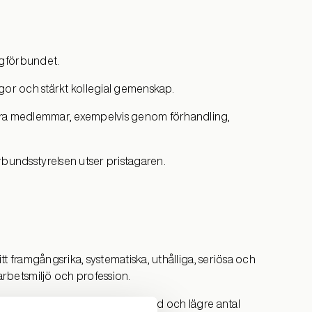
logförbundet.
rågor och stärkt kollegial gemenskap.
andra medlemmar, exempelvis genom förhandling,
bundsstyrelsen utser pristagaren.
itt framgångsrika, systematiska, uthålliga, seriösa och
arbetsmiljö och profession.
om trots glesbygd, långa avstånd och lägre antal