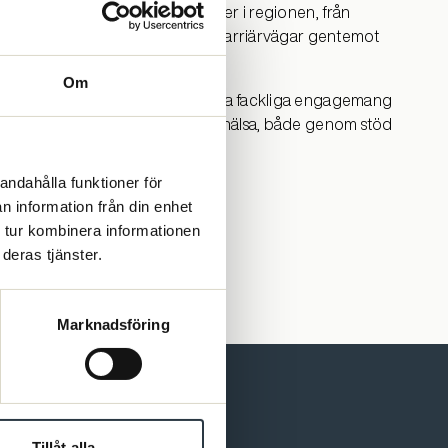
tigt för att möta alla psykologer i regionen, från
krytering, ett starkt arbete med karriärvägar gentemot
Om
Region Uppsala, för hans ihärdiga fackliga engagemang
för psykologers arbetsmiljö och hälsa, både genom stöd
andahålla funktioner för
n information från din enhet
 tur kombinera informationen
deras tjänster.
Marknadsföring
Tillåt alla