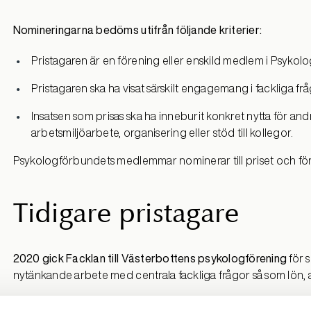
Nomineringarna bedöms utifrån följande kriterier:
Pristagaren är en förening eller enskild medlem i Psyko
Pristagaren ska ha visat särskilt engagemang i fackliga f
Insatsen som prisas ska ha inneburit konkret nytta för 
arbetsmiljöarbete, organisering eller stöd till kollegor.
Psykologförbundets medlemmar nominerar till priset och för
Tidigare pristagare
2020
gick Facklan till Väster
bottens psykologförening
för s
nytänkande arbete med centrala fackliga frågor så som lön, 
2023
gick Facklan till R
egion Värmlands psykologförening
s