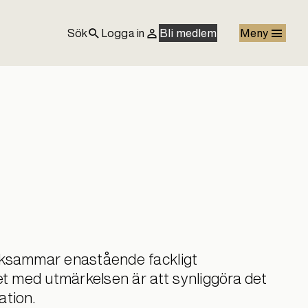
Sök
Logga in
Bli medlem
Meny
rksammar enastående fackligt
 med utmärkelsen är att synliggöra det
ation.