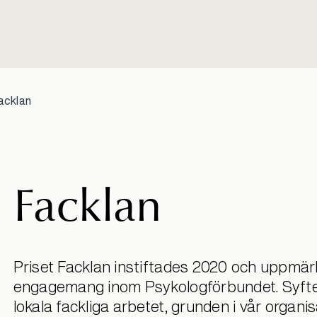
acklan
Facklan
Priset Facklan instiftades 2020 och uppmä
engagemang inom Psykologförbundet. Syftet
lokala fackliga arbetet, grunden i vår organis