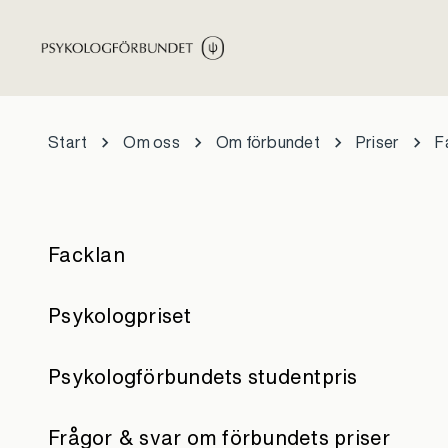
Hoppa till huvudinnehåll
Start
Om oss
Om förbundet
Priser
F
Facklan
Psykologpriset
Psykologförbundets studentpris
Frågor & svar om förbundets priser