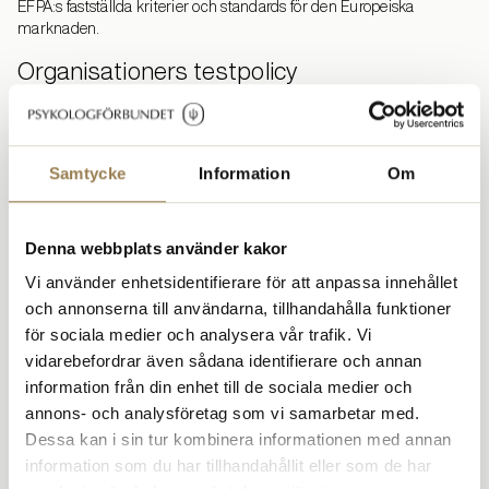
EFPA:s fastställda kriterier och standards för den Europeiska
marknaden.
Organisationers testpolicy
STP följer de riktlinjer och rekommendationer för testpolicy som
framtagits inom EFPA och International Test Commission (ICT). De
som ansluter sig till EFPAS:s riktlinjer garanterar att testanvändning
Samtycke
Information
Om
inom organisationen utförs enligt dessa riktlinjer.
Internationellt
Denna webbplats använder kakor
STP är medlem i ITC och representeras genom Psykologförbundet i
EFPA:s Board of Assessment. I dessa sammanslutningar arbetar vi
Vi använder enhetsidentifierare för att anpassa innehållet
med att skapa internationellt erkända kvalitetskriterier för
och annonserna till användarna, tillhandahålla funktioner
psykologisk testning.
för sociala medier och analysera vår trafik. Vi
vidarebefordrar även sådana identifierare och annan
information från din enhet till de sociala medier och
annons- och analysföretag som vi samarbetar med.
Kontakt och anmälan
Dessa kan i sin tur kombinera informationen med annan
För mer information om certifiering, samt för anmälan till
information som du har tillhandahållit eller som de har
certifiering, kontakta: