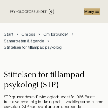
Hoppa till huvudinnehåll
Meny
Start
Om oss
Om förbundet
Samarbeten & ägande
Stiftelsen för tillämpad psykologi
Stiftelsen för tillämpad
psykologi (STP)
STP grundades av Psykologförbundet år 1966 för att
främja vetenskaplig forskning och utvecklingsarbete inom
psykologi. STP har byggt upp en oberoende