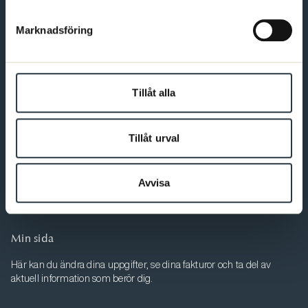
Förbundet för dig som är psykolog
Marknadsföring
Bli medlem
Tillåt alla
Kontakt
Varmt välkommen att kontakta oss. Du som är medlem hittar
Tillåt urval
fler kontaktvägar på Min sida.
08-567 06 400
Avvisa
Fler kontaktuppgifter
Min sida
Här kan du ändra dina uppgifter, se dina fakturor och ta del av
aktuell information som berör dig.