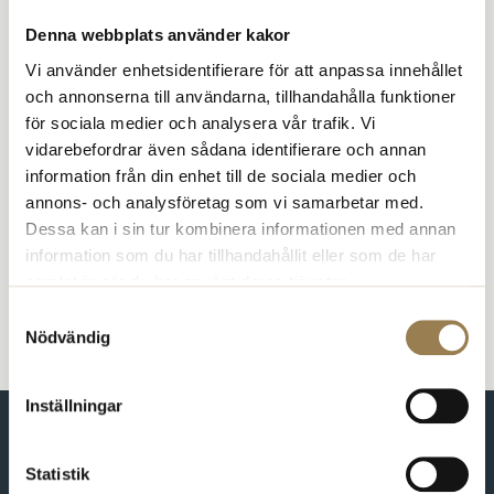
Etikrådet är Psykologförbundets organ för yrkesetiska frågor.
Denna webbplats använder kakor
Till Etikrådet kan du som klient, patient eller annan berörd
Vi använder enhetsidentifierare för att anpassa innehållet
vända dig med klagomål mot en psykologs yrkesetiska
och annonserna till användarna, tillhandahålla funktioner
handlande. Etikrådet behandlar bara ärenden som rör
psykologer som är medlemmar i förbundet.
för sociala medier och analysera vår trafik. Vi
vidarebefordrar även sådana identifierare och annan
Läs om hur anmälan går till och om Etikrådets
information från din enhet till de sociala medier och
arbete
annons- och analysföretag som vi samarbetar med.
Dessa kan i sin tur kombinera informationen med annan
information som du har tillhandahållit eller som de har
samlat in när du har använt deras tjänster.
Samtyckesval
Nödvändig
Inställningar
Statistik