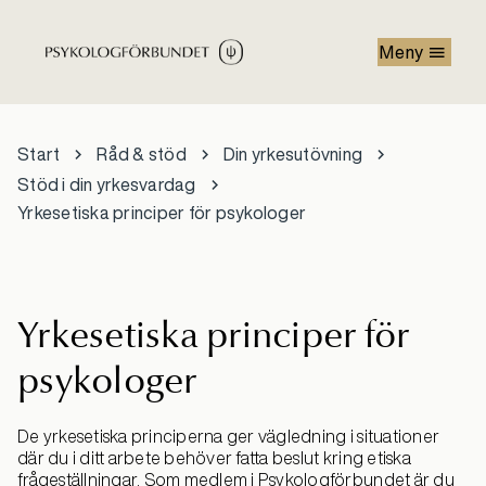
Hoppa till huvudinnehåll
Meny
Start
Råd & stöd
Din yrkesutövning
Stöd i din yrkesvardag
Yrkesetiska principer för psykologer
Yrkesetiska principer för
psykologer
De yrkesetiska principerna ger vägledning i situationer
där du i ditt arbete behöver fatta beslut kring etiska
frågeställningar. Som medlem i Psykologförbundet är du