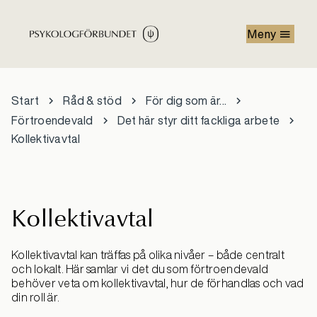
Hoppa till huvudinnehåll
Meny
Start
Råd & stöd
För dig som är...
Förtroendevald
Det här styr ditt fackliga arbete
Kollektivavtal
Kollektivavtal
Kollektivavtal kan träffas på olika nivåer – både centralt
och lokalt. Här samlar vi det du som förtroendevald
behöver veta om kollektivavtal, hur de förhandlas och vad
din roll är.