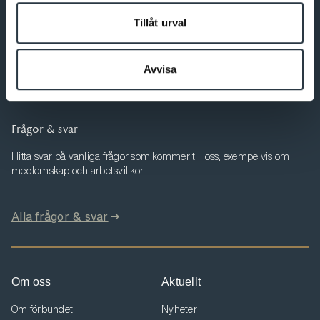
Min sida
Tillåt urval
Här kan du ändra dina uppgifter, se dina fakturor och ta del av
aktuell information som berör dig.
Avvisa
Till Min sida
Frågor & svar
Hitta svar på vanliga frågor som kommer till oss, exempelvis om
medlemskap och arbetsvillkor.
Alla frågor & svar
Om oss
Aktuellt
Om förbundet
Nyheter