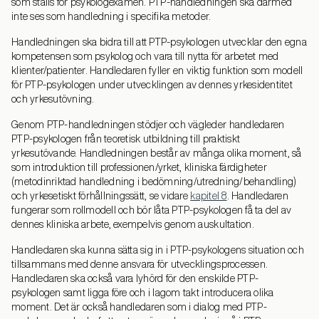
som ställs för psykologexamen. PTP-handledningen ska därmed
inte ses som handledning i specifika metoder.
Handledningen ska bidra till att PTP-psykologen utvecklar den egna
kompetensen som psykolog och vara till nytta för arbetet med
klienter/patienter. Handledaren fyller en viktig funktion som modell
för PTP-psykologen under utvecklingen av dennes yrkesidentitet
och yrkesutövning.
Genom PTP-handledningen stödjer och vägleder handledaren
PTP-psykologen från teoretisk utbildning till praktiskt
yrkesutövande. Handledningen består av många olika moment, så
som introduktion till professionen/yrket, kliniska färdigheter
(metodinriktad handledning i bedömning/utredning/behandling)
och yrkesetiskt förhållningssätt, se vidare
kapitel 8
. Handledaren
fungerar som rollmodell och bör låta PTP-psykologen få ta del av
dennes kliniska arbete, exempelvis genom auskultation.
Handledaren ska kunna sätta sig in i PTP-psykologens situation och
tillsammans med denne ansvara för utvecklingsprocessen.
Handledaren ska också vara lyhörd för den enskilde PTP-
psykologen samt ligga före och i lagom takt introducera olika
moment. Det är också handledaren som i dialog med PTP-