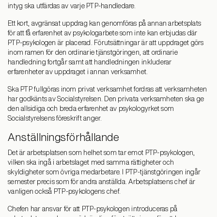
intyg ska utfärdas av varje PTP-handledare.
Ett kort, avgränsat uppdrag kan genomföras på annan arbetsplats
för att få erfarenhet av psykologarbete som inte kan erbjudas där
PTP-psykologen är placerad. Förutsättningar är att uppdraget görs
inom ramen för den ordinarie tjänstgöringen, att ordinarie
handledning fortgår samt att handledningen inkluderar
erfarenheter av uppdraget i annan verksamhet.
Ska PTP fullgöras inom privat verksamhet fordras att verksamheten
har godkänts av Socialstyrelsen. Den privata verksamheten ska ge
den allsidiga och breda erfarenhet av psykologyrket som
Socialstyrelsens föreskrift anger.
Anställningsförhållande
Det är arbetsplatsen som helhet som tar emot PTP-psykologen,
vilken ska ingå i arbetslaget med samma rättigheter och
skyldigheter som övriga medarbetare. I PTP-tjänstgöringen ingår
semester precis som för andra anställda. Arbetsplatsens chef är
vanligen också PTP-psykologens chef.
Chefen har ansvar för att PTP-psykologen introduceras på