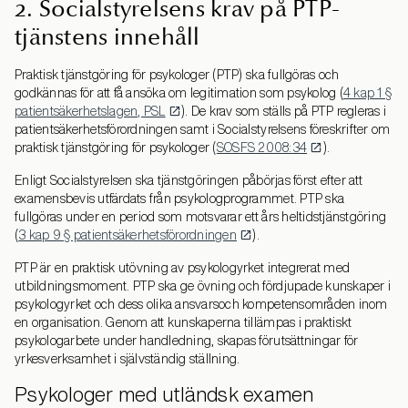
2. Socialstyrelsens krav på PTP-
tjänstens innehåll
Praktisk tjänstgöring för psykologer (PTP) ska fullgöras och
godkännas för att få ansöka om legitimation som psykolog (
4 kap 1 §
patientsäkerhetslagen, PSL
). De krav som ställs på PTP regleras i
patientsäkerhetsförordningen samt i Socialstyrelsens föreskrifter om
praktisk tjänstgöring för psykologer (
SOSFS 2008:34
).
Enligt Socialstyrelsen ska tjänstgöringen påbörjas först efter att
examensbevis utfärdats från psykologprogrammet. PTP ska
fullgöras under en period som motsvarar ett års heltidstjänstgöring
(
3 kap 9 § patientsäkerhetsförordningen
).
PTP är en praktisk utövning av psykologyrket integrerat med
utbildningsmoment. PTP ska ge övning och fördjupade kunskaper i
psykologyrket och dess olika ansvarsoch kompetensområden inom
en organisation. Genom att kunskaperna tillämpas i praktiskt
psykologarbete under handledning, skapas förutsättningar för
yrkesverksamhet i självständig ställning.
Psykologer med utländsk examen