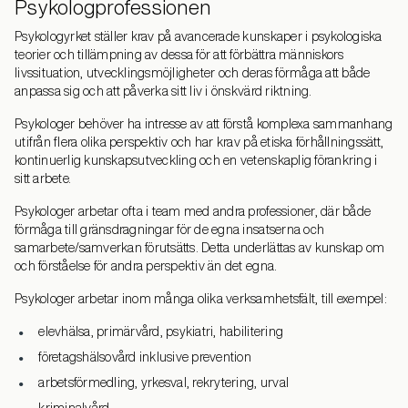
Psykologprofessionen
Psykologyrket ställer krav på avancerade kunskaper i psykologiska
teorier och tillämpning av dessa för att förbättra människors
livssituation, utvecklingsmöjligheter och deras förmåga att både
anpassa sig och att påverka sitt liv i önskvärd riktning.
Psykologer behöver ha intresse av att förstå komplexa sammanhang
utifrån flera olika perspektiv och har krav på etiska förhållningssätt,
kontinuerlig kunskapsutveckling och en vetenskaplig förankring i
sitt arbete.
Psykologer arbetar ofta i team med andra professioner, där både
förmåga till gränsdragningar för de egna insatserna och
samarbete/samverkan förutsätts. Detta underlättas av kunskap om
och förståelse för andra perspektiv än det egna.
Psykologer arbetar inom många olika verksamhetsfält, till exempel:
elevhälsa, primärvård, psykiatri, habilitering
företagshälsovård inklusive prevention
arbetsförmedling, yrkesval, rekrytering, urval