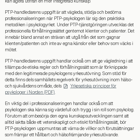
kan agera utifrån en mer integrerad kunskap.
PTP-handledarens uppgift är att vägleda, stödja och bedöma
professionaliseringen när PTP-psykologen lär sig den praktiska
metodiken i psykologyrket. Under PTP-tjänstgöringen utvecklas det
professionella förhållningssättet gentemot klienter och patienter. Det
innebär bland annat en strävan att utgå från det som gagnar
klienten/patienten och inte av egna känslor eller behov som väcks i
mötet.
PTP-handledarens uppgift handlar också om att ge vägledning i att
tillämpa de etiska regler och förhållningssätt som är förknippade
med den legitimerade psykologens yrkesutövning. Som stöd för
detta finns dels samhällets regelverk för yrkesutövning inom hälso-
och sjukvårdens område, dels
Yrkesetiska principer för
psykologer i Norden (PDF)
.
En viktig del i professionaliseringen handlar också om att
psykologen ska känna sig värdefull och trygg i sin roll som psykolog.
Förutom att ombesörja den egna kunskapsutvecklingen samt att
alltid iaktta både ett vetenskapligt och etiskt förhållningssätt, bör
PTP-psykologen uppmuntras att värna de villkor och förutsättningar
som främjar ett hållbart och hälsofrämjande yrkesutövande.