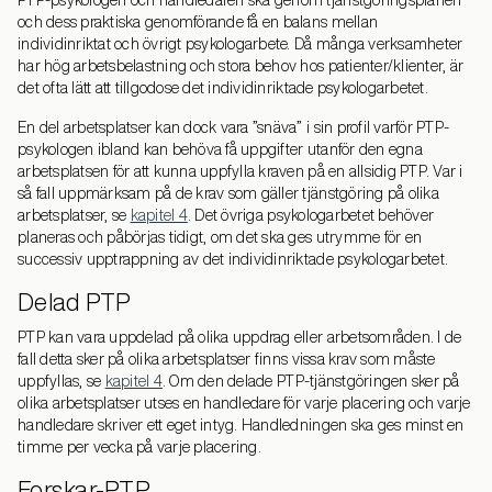
PTP-psykologen och handledaren ska genom tjänstgöringsplanen
och dess praktiska genomförande få en balans mellan
individinriktat och övrigt psykologarbete. Då många verksamheter
har hög arbetsbelastning och stora behov hos patienter/klienter, är
det ofta lätt att tillgodose det individinriktade psykologarbetet.
En del arbetsplatser kan dock vara ”snäva” i sin profil varför PTP-
psykologen ibland kan behöva få uppgifter utanför den egna
arbetsplatsen för att kunna uppfylla kraven på en allsidig PTP. Var i
så fall uppmärksam på de krav som gäller tjänstgöring på olika
arbetsplatser, se
kapitel 4
. Det övriga psykologarbetet behöver
planeras och påbörjas tidigt, om det ska ges utrymme för en
successiv upptrappning av det individinriktade psykologarbetet.
Delad PTP
PTP kan vara uppdelad på olika uppdrag eller arbetsområden. I de
fall detta sker på olika arbetsplatser finns vissa krav som måste
uppfyllas, se
kapitel 4
. Om den delade PTP-tjänstgöringen sker på
olika arbetsplatser utses en handledare för varje placering och varje
handledare skriver ett eget intyg. Handledningen ska ges minst en
timme per vecka på varje placering.
Forskar-PTP