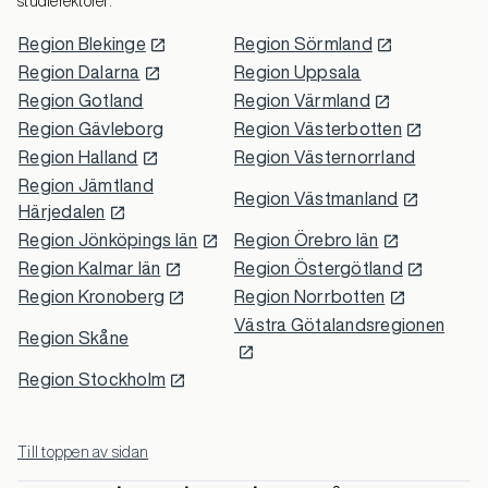
studierektorer.
Region Blekinge
Region Sörmland
Region Dalarna
Region Uppsala
Region Gotland
Region Värmland
Region Gävleborg
Region Västerbotten
Region Halland
Region Västernorrland
Region Jämtland
Region Västmanland
Härjedalen
Region Jönköpings län
Region Örebro län
Region Kalmar län
Region Östergötland
Region Kronoberg
Region Norrbotten
Västra Götalandsregionen
Region Skåne
Region Stockholm
Till toppen av sidan