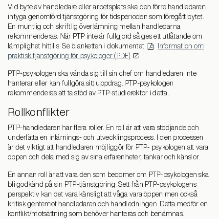
Vid byte av handledare eller arbetsplats ska den förre handledaren
intyga genomförd tjänstgöring för tidsperioden som föregått bytet.
En muntlig och skriftlig överlämning mellan handledarna
rekommenderas. När PTP inte är fullgjord så ges ett utlåtande om
lämplighet hittills. Se blanketten i dokumentet
Information om
praktisk tjänstgöring för psykologer (PDF)
.
PTP-psykologen ska vända sig till sin chef om handledaren inte
hanterar eller kan fullgöra sitt uppdrag. PTP-psykologen
rekommenderas att ta stöd av PTP-studierektor i detta.
Rollkonflikter
PTP-handledaren har flera roller. En roll är att vara stödjande och
underlätta en inlärnings- och utvecklingsprocess. I den processen
är det viktigt att handledaren möjliggör för PTP- psykologen att vara
öppen och dela med sig av sina erfarenheter, tankar och känslor.
En annan roll är att vara den som bedömer om PTP-psykologen ska
bli godkänd på sin PTP-tjänstgöring. Sett från PTP-psykologens
perspektiv kan det vara känsligt att våga vara öppen men också
kritisk gentemot handledaren och handledningen. Detta medför en
konflikt/motsättning som behöver hanteras och benämnas.