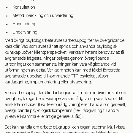
Konsultation
Metodutveckling och utvärdering
Handledning
Undervisning
Med övrigt psykologarbete avses arbetsuppgifter av övergripande
karaktär. Vad som avses är att sprida och använda psykologisk
kunskap utöver klientperspektivet. Verksamhetens behov av att få
avgränsade frågeställningar belysta genom övergripande
utredningar och sammanställningar kan vara vägledande vid
utformningen av detta. Verksamheten kan med fördel förbereda
avgränsade uppdrag till kommande PTP-psykolog, såsom
kartläggning, implementering eller utvärdering.
Vissa arbetsuppgifter blir därför gränsfall mellan individinriktat och
övrigt psykologarbete. Exempelvis kan rådgivning vara kopplat till
enskilda individer (t.ex. telefonrådgivning) eller handla om generell,
övergripande psykologisk kompetens (t.ex. rådgivning till andra
yrkesverksamma eller att ge generella råd).
Det kan handla om arbete på grupp- och organisationsnivå. I vissa