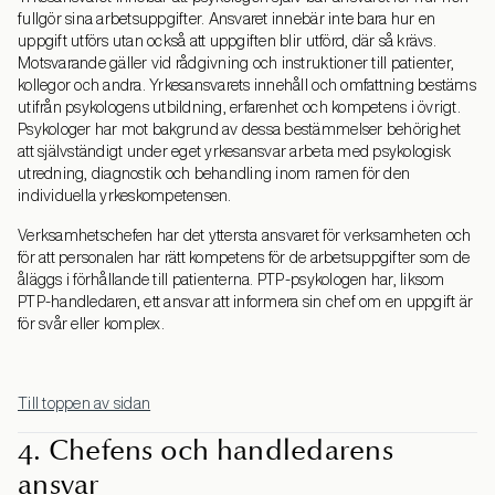
fullgör sina arbetsuppgifter. Ansvaret innebär inte bara hur en
uppgift utförs utan också att uppgiften blir utförd, där så krävs.
Motsvarande gäller vid rådgivning och instruktioner till patienter,
kollegor och andra. Yrkesansvarets innehåll och omfattning bestäms
utifrån psykologens utbildning, erfarenhet och kompetens i övrigt.
Psykologer har mot bakgrund av dessa bestämmelser behörighet
att självständigt under eget yrkesansvar arbeta med psykologisk
utredning, diagnostik och behandling inom ramen för den
individuella yrkeskompetensen.
Verksamhetschefen har det yttersta ansvaret för verksamheten och
för att personalen har rätt kompetens för de arbetsuppgifter som de
åläggs i förhållande till patienterna. PTP-psykologen har, liksom
PTP-handledaren, ett ansvar att informera sin chef om en uppgift är
för svår eller komplex.
Till toppen av sidan
4. Chefens och handledarens
ansvar