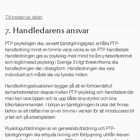
Till toppen av sidan
7. Handledarens ansvar
PTP-psykologen ska, oavsett tjänstgöringsgrad, erhålla PTP-
handledning minst en timme varje vecka av sin PTP-handledare.
Handledningen ges av psykolog med minst tre års yrkeserfarenhet
som legitimerad psykolog i Sverige. Enligt föreskrifterna ska
handledningen ske i dialogform. Handledningen ska vara
individuell och måste ske via fysiska möten.
Handledningssituationen bygger på att en förtroendefull
samarbetsrelation skapas mellan PTP-psykolog och handledare där
man kan vara öppen och ta upp både sina styrkor och sina
tillkortakommanden. I början av tjänstgöringen brukar det finnas
behov av att träffas mer än en timme i veckan för att introduceras till
yrket och på arbetsplatsen.
Psykologutbildningen är en generalistutbildning och PTP-
tjänstgöringen ska erbjuda övning och fördjupning utifrån kraven