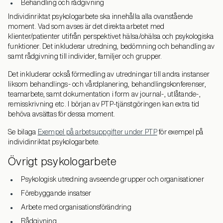
Behandling och rådgivning
Individinriktat psykologarbete ska innehålla alla ovanstående
moment. Vad som avses är det direkta arbetet med
klienter/patienter utifrån perspektivet hälsa/ohälsa och psykologiska
funktioner. Det inkluderar utredning, bedömning och behandling av
samt rådgivning till individer, familjer och grupper.
Det inkluderar också förmedling av utredningar till andra instanser
liksom behandlings- och vårdplanering, behandlingskonferenser,
teamarbete, samt dokumentation i form av journal-, utlåtande-,
remisskrivning etc. I början av PTP-tjänstgöringen kan extra tid
behöva avsättas för dessa moment.
Se bilaga
Exempel på arbetsuppgifter under PTP
för exempel på
individinriktat psykologarbete.
Övrigt psykologarbete
Psykologisk utredning avseende grupper och organisationer
Förebyggande insatser
Arbete med organisationsförändring
Rådgivning