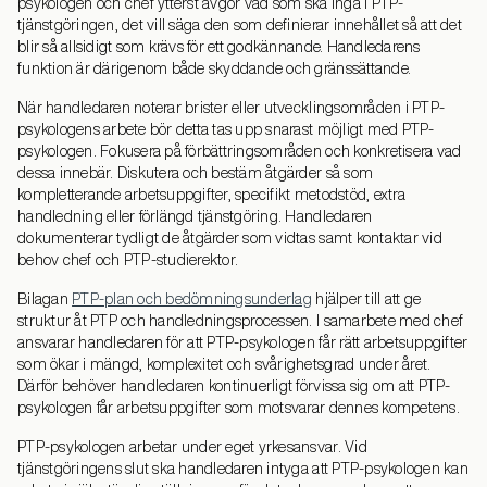
psykologen och chef ytterst avgör vad som ska ingå i PTP-
tjänstgöringen, det vill säga den som definierar innehållet så att det
blir så allsidigt som krävs för ett godkännande. Handledarens
funktion är därigenom både skyddande och gränssättande.
När handledaren noterar brister eller utvecklingsområden i PTP-
psykologens arbete bör detta tas upp snarast möjligt med PTP-
psykologen. Fokusera på förbättringsområden och konkretisera vad
dessa innebär. Diskutera och bestäm åtgärder så som
kompletterande arbetsuppgifter, specifikt metodstöd, extra
handledning eller förlängd tjänstgöring. Handledaren
dokumenterar tydligt de åtgärder som vidtas samt kontaktar vid
behov chef och PTP-studierektor.
Bilagan
PTP-plan och bedömningsunderlag
hjälper till att ge
struktur åt PTP och handledningsprocessen. I samarbete med chef
ansvarar handledaren för att PTP-psykologen får rätt arbetsuppgifter
som ökar i mängd, komplexitet och svårighetsgrad under året.
Därför behöver handledaren kontinuerligt förvissa sig om att PTP-
psykologen får arbetsuppgifter som motsvarar dennes kompetens.
PTP-psykologen arbetar under eget yrkesansvar. Vid
tjänstgöringens slut ska handledaren intyga att PTP-psykologen kan