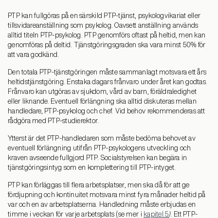
PTP kan fullgöras på en särskild PTP-tjänst, psykologvikariat eller
tillsvidareanställning som psykolog. Oavsett anställning används
alltid titeln PTP-psykolog. PTP genomförs oftast på heltid, men kan
genomföras på deltid. Tjänstgöringsgraden ska vara minst 50% för
att vara godkänd.
Den totala PTP-tjänstgöringen måste sammanlagt motsvara ett års
heltidstjänstgöring. Enstaka dagars frånvaro under året kan godtas.
Frånvaro kan utgöras av sjukdom, vård av barn, föräldraledighet
eller liknande. Eventuell förlängning ska alltid diskuteras mellan
handledare, PTP-psykolog och chef. Vid behov rekommenderas att
rådgöra med PTP-studierektor.
Ytterst är det PTP-handledaren som måste bedöma behovet av
eventuell förlängning utifrån PTP-psykologens utveckling och
kraven avseende fullgjord PTP. Socialstyrelsen kan begära in
tjänstgöringsintyg som en komplettering till PTP-intyget.
PTP kan förläggas till flera arbetsplatser, men ska då för att ge
fördjupning och kontinuitet motsvara minst fyra månader heltid på
var och en av arbetsplatserna. Handledning måste erbjudas en
timme i veckan för varje arbetsplats (se mer i
kapitel 5
)
. Ett PTP-