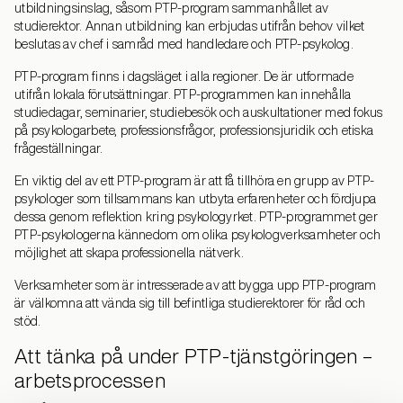
utbildningsinslag, såsom PTP-program sammanhållet av
studierektor. Annan utbildning kan erbjudas utifrån behov vilket
beslutas av chef i samråd med handledare och PTP-psykolog.
PTP-program finns i dagsläget i alla regioner. De är utformade
utifrån lokala förutsättningar. PTP-programmen kan innehålla
studiedagar, seminarier, studiebesök och auskultationer med fokus
på psykologarbete, professionsfrågor, professionsjuridik och etiska
frågeställningar.
En viktig del av ett PTP-program är att få tillhöra en grupp av PTP-
psykologer som tillsammans kan utbyta erfarenheter och fördjupa
dessa genom reflektion kring psykologyrket. PTP-programmet ger
PTP-psykologerna kännedom om olika psykologverksamheter och
möjlighet att skapa professionella nätverk.
Verksamheter som är intresserade av att bygga upp PTP-program
är välkomna att vända sig till befintliga studierektorer för råd och
stöd.
Att tänka på under PTP-tjänstgöringen –
arbetsprocessen