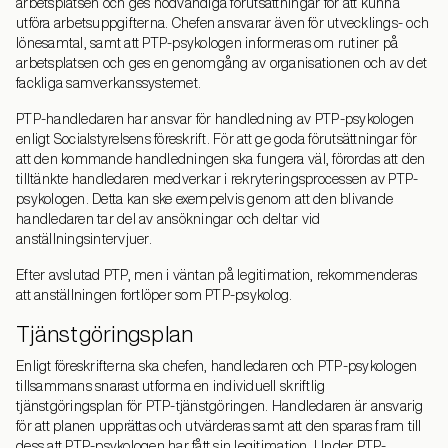
arbetsplatsen och ges nödvändiga förutsättningar för att kunna
utföra arbetsuppgifterna. Chefen ansvarar även för utvecklings- och
lönesamtal, samt att PTP-psykologen informeras om rutiner på
arbetsplatsen och ges en genomgång av organisationen och av det
fackliga samverkanssystemet.
PTP-handledaren har ansvar för handledning av PTP-psykologen
enligt Socialstyrelsens föreskrift. För att ge goda förutsättningar för
att den kommande handledningen ska fungera väl, förordas att den
tilltänkte handledaren medverkar i rekryteringsprocessen av PTP-
psykologen. Detta kan ske exempelvis genom att den blivande
handledaren tar del av ansökningar och deltar vid
anställningsintervjuer.
Efter avslutad PTP, men i väntan på legitimation, rekommenderas
att anställningen fortlöper som PTP-psykolog.
Tjänstgöringsplan
Enligt föreskrifterna ska chefen, handledaren och PTP-psykologen
tillsammans snarast utforma en individuell skriftlig
tjänstgöringsplan för PTP-tjänstgöringen. Handledaren är ansvarig
för att planen upprättas och utvärderas samt att den sparas fram till
dess att PTP-psykologen har fått sin legitimation. Under PTP-