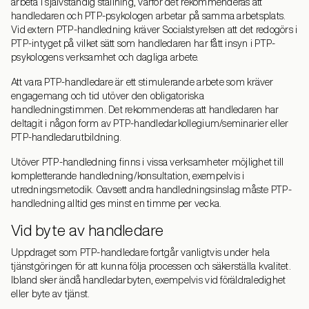
arbeta i självständig ställning, varför det rekommenderas att
handledaren och PTP-psykologen arbetar på samma arbetsplats.
Vid extern PTP-handledning kräver Socialstyrelsen att det redogörs i
PTP-intyget på vilket sätt som handledaren har fått insyn i PTP-
psykologens verksamhet och dagliga arbete.
Att vara PTP-handledare är ett stimulerande arbete som kräver
engagemang och tid utöver den obligatoriska
handledningstimmen. Det rekommenderas att handledaren har
deltagit i någon form av PTP-handledarkollegium/seminarier eller
PTP-handledarutbildning.
Utöver PTP-handledning finns i vissa verksamheter möjlighet till
kompletterande handledning/konsultation, exempelvis i
utredningsmetodik. Oavsett andra handledningsinslag måste PTP-
handledning alltid ges minst en timme per vecka.
Vid byte av handledare
Uppdraget som PTP-handledare fortgår vanligtvis under hela
tjänstgöringen för att kunna följa processen och säkerställa kvalitet.
Ibland sker ändå handledarbyten, exempelvis vid föräldraledighet
eller byte av tjänst.