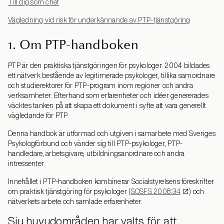
Till dig som chef
Vägledning vid risk för underkännande av PTP-tjänstgöring
1. Om PTP-handboken
PTP är den praktiska tjänstgöringen för psykologer. 2004 bildades
ett nätverk bestående av legitimerade psykologer, tillika samordnare
och studierektorer för PTP-program inom regioner och andra
verksamheter. Efterhand som erfarenheter och idéer genererades
väcktes tanken på att skapa ett dokument i syfte att vara generellt
vägledande för PTP.
Denna handbok är utformad och utgiven i samarbete med Sveriges
Psykologförbund och vänder sig till PTP-psykologer, PTP-
handledare, arbetsgivare, utbildningsanordnare och andra
intressenter.
Innehållet i PTP-handboken kombinerar Socialstyrelsens föreskrifter
om praktisk tjänstgöring för psykologer (
SOSFS 2008:34
) och
nätverkets arbete och samlade erfarenheter.
Sju huvudområden har valts för att