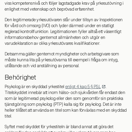
viss kompetensnivå och följer lagstadgade krav på yrkesutövning i
enlighet med vetenskap och beprövad erfarenhet.
Den legitimerade yrkesutövaren står under tillsyn av Inspektionen
för vård och omsorg (IVO) och lyder därmed under en statligt
reglerad kontrollfunktion. Legitimationen fyller alltså ett väsentligt
informationsbehov gentemot allmänheten och utgör en
varudeklaration av olika yrkesutövares kvalifikationer.
Detsamma gäller gentemot myndigheter och arbetsgivare som
måste kunna lita på yrkesutövarna till exempel i fråga om intyg,
utlåtande och vid anställning av personal.
Behörighet
Psykolog är en skyddad yrkestitel
enligt 4 kap 5 § PSL
.
Titelskyddet innebär att inom hälso- och sjukvården får endast den
som är legitimerad psykolog eller den som genomför sin praktiska
tjänstgöring som psykolog (PTP) kalla sig för psykolog. Det är inte
heller tillåtet att använda en titel som kan förväxlas med en skyddad
titel.
Syftet med skyddet för yrkestiteln är bland annat att göra det