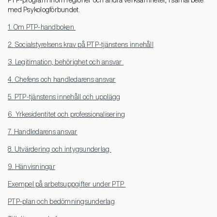
PTP-program inom regioner och andra verksamheter, i samarbete
med Psykologförbundet.
1. Om PTP-handboken
2. Socialstyrelsens krav på PTP-tjänstens innehåll
3. Legitimation, behörighet och ansvar
4. Chefens och handledarens ansvar
5. PTP-tjänstens innehåll och upplägg
6. Yrkesidentitet och professionalisering
7. Handledarens ansvar
8. Utvärdering och intygsunderlag
9. Hänvisningar
Exempel på arbetsuppgifter under PTP
PTP-plan och bedömningsunderlag