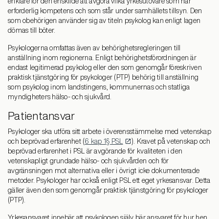
enklare för den enskilde att avgöra vilka yrkesutövare som har
erforderlig kompetens och som står under samhällets tillsyn. Den
som obehörigen använder sig av titeln psykolog kan enligt lagen
dömas till böter.
Psykologerna omfattas även av behörighetsregleringen till
anställning inom regionerna. Enligt behörighetsförordningen är
endast legitimerad psykolog eller den som genomgår föreskriven
praktisk tjänstgöring för psykologer (PTP) behörig till anställning
som psykolog inom landstingens, kommunernas och statliga
myndigheters hälso- och sjukvård.
Patientansvar
Psykologer ska utföra sitt arbete i överensstämmelse med vetenskap
och beprövad erfarenhet (
6 kap 1§ PSL
). Kravet på vetenskap och
beprövad erfarenhet i PSL är avgörande för kvaliteten i den
vetenskapligt grundade hälso- och sjukvården och för
avgränsningen mot alternativa eller i övrigt icke dokumenterade
metoder. Psykologer har också enligt PSL ett eget yrkesansvar. Detta
gäller även den som genomgår praktisk tjänstgöring för psykologer
(PTP).
Yrkesansvaret innebär att psykologen själv bär ansvaret för hur hen