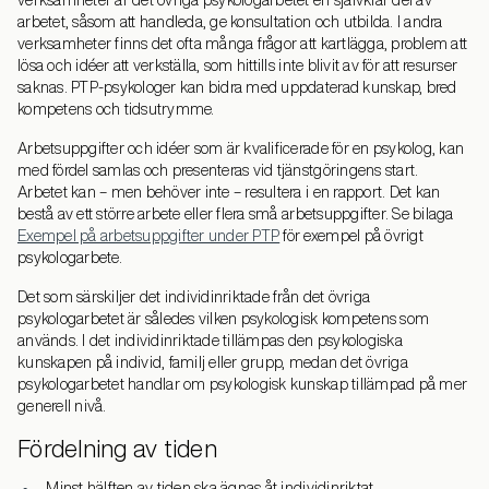
verksamheter är det övriga psykologarbetet en självklar del av
arbetet, såsom att handleda, ge konsultation och utbilda. I andra
verksamheter finns det ofta många frågor att kartlägga, problem att
lösa och idéer att verkställa, som hittills inte blivit av för att resurser
saknas. PTP-psykologer kan bidra med uppdaterad kunskap, bred
kompetens och tidsutrymme.
Arbetsuppgifter och idéer som är kvalificerade för en psykolog, kan
med fördel samlas och presenteras vid tjänstgöringens start.
Arbetet kan – men behöver inte – resultera i en rapport. Det kan
bestå av ett större arbete eller flera små arbetsuppgifter. Se bilaga
Exempel på arbetsuppgifter under PTP
för exempel på övrigt
psykologarbete.
Det som särskiljer det individinriktade från det övriga
psykologarbetet är således vilken psykologisk kompetens som
används. I det individinriktade tillämpas den psykologiska
kunskapen på individ, familj eller grupp, medan det övriga
psykologarbetet handlar om psykologisk kunskap tillämpad på mer
generell nivå.
Fördelning av tiden
Minst hälften av tiden ska ägnas åt individinriktat