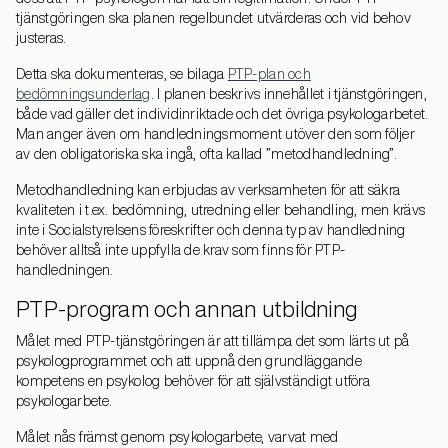
tjänstgöringen ska planen regelbundet utvärderas och vid behov
justeras.
Detta ska dokumenteras, se bilaga
PTP-plan och
bedömningsunderlag
. I planen beskrivs innehållet i tjänstgöringen,
både vad gäller det individinriktade och det övriga psykologarbetet.
Man anger även om handledningsmoment utöver den som följer
av den obligatoriska ska ingå, ofta kallad ”metodhandledning”.
Metodhandledning kan erbjudas av verksamheten för att säkra
kvaliteten i t.ex. bedömning, utredning eller behandling, men krävs
inte i Socialstyrelsens föreskrifter och denna typ av handledning
behöver alltså inte uppfylla de krav som finns för PTP-
handledningen.
PTP-program och annan utbildning
Målet med PTP-tjänstgöringen är att tillämpa det som lärts ut på
psykologprogrammet och att uppnå den grundläggande
kompetens en psykolog behöver för att självständigt utföra
psykologarbete.
Målet nås främst genom psykologarbete, varvat med