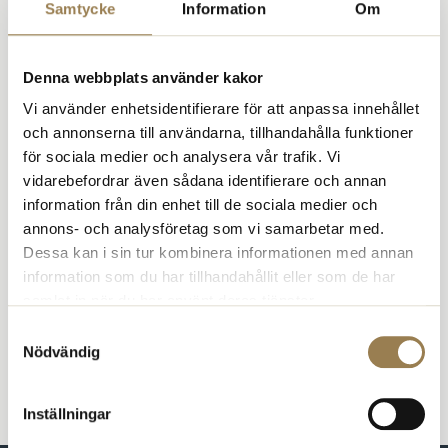
Samtycke
Information
Om
(SFPF)
För att gå med i SFPF behöver du vara medlem i
Psykologförbundet. Du ansöker om medlemskap
Denna webbplats använder kakor
via
forpsyk.se
.
Vi använder enhetsidentifierare för att anpassa innehållet
Medlemsavgiften är 200 kr/år för yrkesverksamma, 100 kr/år
och annonserna till användarna, tillhandahålla funktioner
för studenter, och 100 kr/år för stödmedlemmar.
för sociala medier och analysera vår trafik. Vi
vidarebefordrar även sådana identifierare och annan
Medlemskapet ger dig möjlighet att skapa dig ett nätverk
information från din enhet till de sociala medier och
inom detta område, utbyta erfarenheter och vara en del av att
föra fram den unika kunskap som forensiska psykologer
annons- och analysföretag som vi samarbetar med.
besitter.
Dessa kan i sin tur kombinera informationen med annan
information som du har tillhandahållit eller som de har
samlat in när du har använt deras tjänster.
Samtyckesval
Nödvändig
Inställningar