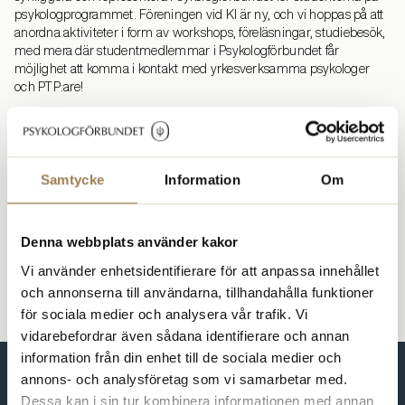
psykologprogrammet. Föreningen vid KI är ny, och vi hoppas på att
anordna aktiviteter i form av workshops, föreläsningar, studiebesök,
med mera där studentmedlemmar i Psykologförbundet får
möjlighet att komma i kontakt med yrkesverksamma psykologer
och PTP:are!
Följ vår verksamhet och kom i kontakt med oss via sociala medier:
Instagram
Facebook
Samtycke
Information
Om
Varma hälsningar från oss i styrelsen på Karolinska!
Denna webbplats använder kakor
Vi använder enhetsidentifierare för att anpassa innehållet
och annonserna till användarna, tillhandahålla funktioner
för sociala medier och analysera vår trafik. Vi
vidarebefordrar även sådana identifierare och annan
information från din enhet till de sociala medier och
annons- och analysföretag som vi samarbetar med.
Dessa kan i sin tur kombinera informationen med annan