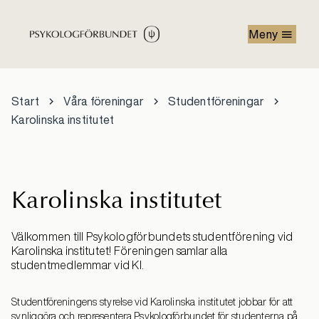
Hoppa till huvudinnehåll
Meny
Start
Våra föreningar
Studentföreningar
Karolinska institutet
Karolinska institutet
Välkommen till Psykologförbundets studentförening vid
Karolinska institutet! Föreningen samlar alla
studentmedlemmar vid KI.
Studentföreningens styrelse vid Karolinska institutet jobbar för att
synliggöra och representera Psykologförbundet för studenterna på