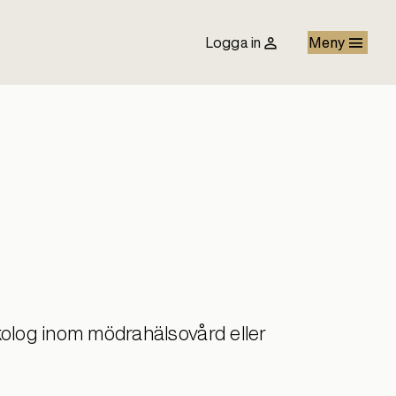
Logga in
Meny
kolog inom mödrahälsovård eller