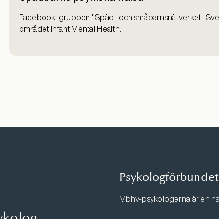
Facebook-gruppen "Späd- och småbarnsnätverket i Sverig
området Infant Mental Health.
Psykologförbundet
Mbhv-psykologerna är en na
ykolog.