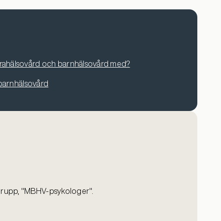
drahälsovård och barnhälsovård med?
 barnhälsovård
grupp, "MBHV-psykologer".