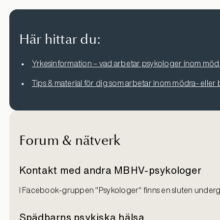
Här hittar du:
Yrkesinformation – vad arbetar psykologer inom mö
Tips & material för dig som arbetar inom mödra- eller
Forum & nätverk
Kontakt med andra MBHV-psykologer
I Facebook-gruppen "Psykologer" finns en sluten under
Spädbarns psykiska hälsa