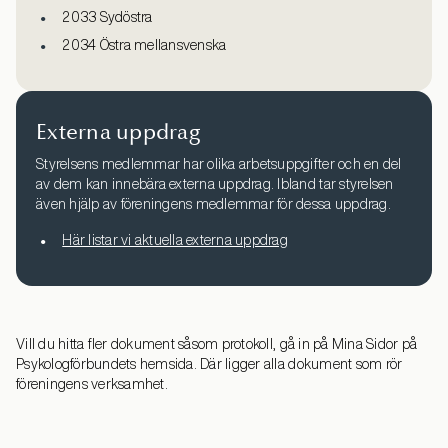
2033 Sydöstra
2034 Östra mellansvenska
Externa uppdrag
Styrelsens medlemmar har olika arbetsuppgifter och en del
av dem kan innebära externa uppdrag. Ibland tar styrelsen
även hjälp av föreningens medlemmar för dessa uppdrag.
Här listar vi aktuella externa uppdrag
Vill du hitta fler dokument såsom protokoll, gå in på Mina Sidor på
Psykologförbundets hemsida. Där ligger alla dokument som rör
föreningens verksamhet.