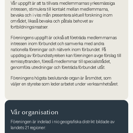
Vår uppgift är att ta tillvara medlemmarnas yrkesmässiga
intressen, stimulera till kontakt mellan medlemmarna,
bevaka och i viss mån presentera aktuell forskning inom
området, likaså bevaka och påtala behovet av
fortbildningsinsatser.
Föreningens uppgift är också att företräda medlemmarnas
intressen inom förbundet och samverka med andra
nationella föreningar och nätverk inom förbundet. På
uppdrag av förbundsstyrelsen kan föreningen avge förslag till
remissyttranden, föreslå medlemmar till specialistrådet,
genomföra utredningar och företräda förbundet utåt.
Föreningens högsta beslutande organ är årsmötet, som
väljer en styrelse som leder arbetet under verksamhetsåret.
Vår organisation
Föreningen är indelad i nio geografiska distrikt bildade av
landets 21 regioner: