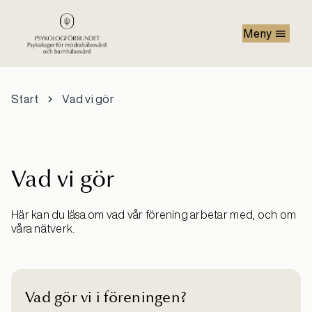
Hoppa till huvudinnehåll
Meny
Start
Vad vi gör
Vad vi gör
Här kan du läsa om vad vår förening arbetar med, och om
våra nätverk.
Vad gör vi i föreningen?