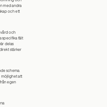
kan med andra
skap och ett
ovård och
specifika fält
är delas
irekt stärker
lande schema.
möjlighet att
 från egen
ina