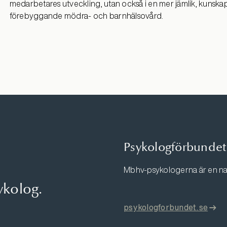
medarbetares utveckling, utan också i en mer jämlik, kunsk
förebyggande mödra- och barnhälsovård.
Psykologförbundet
Mbhv-psykologerna är en na
ykolog.
psykologforbundet.se