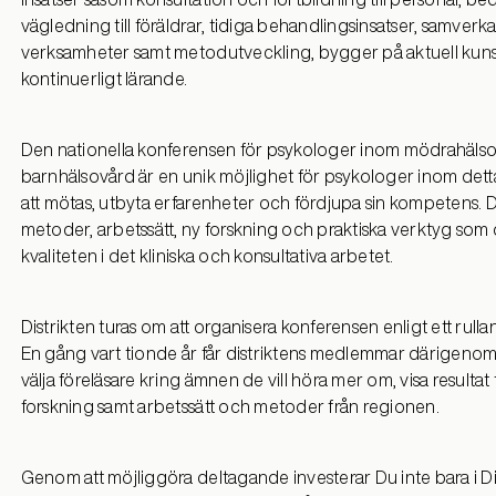
vägledning till föräldrar, tidiga behandlingsinsatser, samver
verksamheter samt metodutveckling, bygger på aktuell kun
kontinuerligt lärande.
Den nationella konferensen för psykologer inom mödrahäls
barnhälsovård är en unik möjlighet för psykologer inom detta 
att mötas, utbyta erfarenheter och fördjupa sin kompetens. D
metoder, arbetssätt, ny forskning och praktiska verktyg som d
kvaliteten i det kliniska och konsultativa arbetet.
Distrikten turas om att organisera konferensen enligt ett rul
En gång vart tionde år får distriktens medlemmar därigenom 
välja föreläsare kring ämnen de vill höra mer om, visa resultat
forskning samt arbetssätt och metoder från regionen.
Genom att möjliggöra deltagande investerar Du inte bara i D