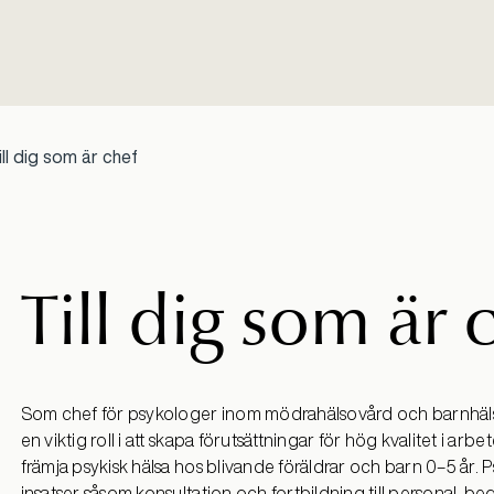
ill dig som är chef
Till dig som är 
Som chef för psykologer inom mödrahälsovård och barnhäl
en viktig roll i att skapa förutsättningar för hög kvalitet i arbe
främja psykisk hälsa hos blivande föräldrar och barn 0–5 år.
insatser såsom konsultation och fortbildning till personal, 