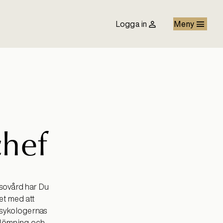
Logga in
Meny
chef
sovård har Du
tet med att
 Psykologernas
bedömning och