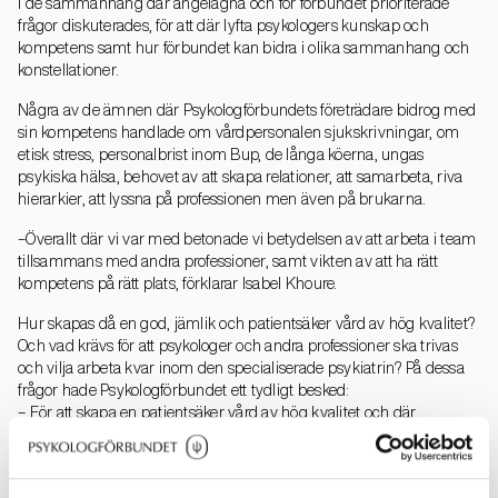
i de sammanhang där angelägna och för förbundet prioriterade
frågor diskuterades, för att där lyfta psykologers kunskap och
kompetens samt hur förbundet kan bidra i olika sammanhang och
konstellationer.
Några av de ämnen där Psykologförbundets företrädare bidrog med
sin kompetens handlade om vårdpersonalen sjukskrivningar, om
etisk stress, personalbrist inom Bup, de långa köerna, ungas
psykiska hälsa, behovet av att skapa relationer, att samarbeta, riva
hierarkier, att lyssna på professionen men även på brukarna.
–Överallt där vi var med betonade vi betydelsen av att arbeta i team
tillsammans med andra professioner, samt vikten av att ha rätt
kompetens på rätt plats, förklarar Isabel Khoure.
Hur skapas då en god, jämlik och patientsäker vård av hög kvalitet?
Och vad krävs för att psykologer och andra professioner ska trivas
och vilja arbeta kvar inom den specialiserade psykiatrin? På dessa
frågor hade Psykologförbundet ett tydligt besked:
– För att skapa en patientsäker vård av hög kvalitet och där
medarbetare trivs och stannar behöver vi inkluderande
ledningsstrukturer som tar tillvara alla medarbetares erfarenheter
och kompetenser. Vi behöver fler psykologer med ledningsansvar