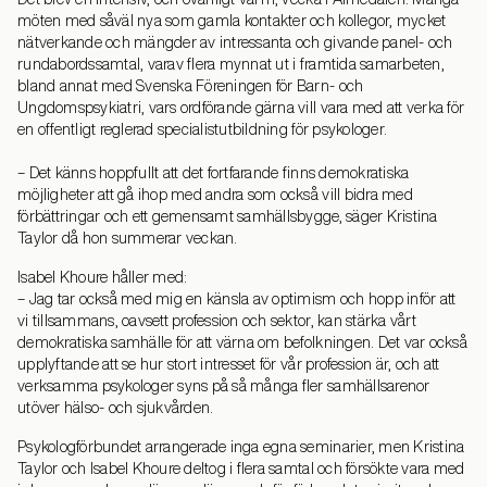
möten med såväl nya som gamla kontakter och kollegor, mycket
nätverkande och mängder av intressanta och givande panel- och
rundabordssamtal, varav flera mynnat ut i framtida samarbeten,
bland annat med Svenska Föreningen för Barn- och
Ungdomspsykiatri, vars ordförande gärna vill vara med att verka för
en offentligt reglerad specialistutbildning för psykologer.
– Det känns hoppfullt att det fortfarande finns demokratiska
möjligheter att gå ihop med andra som också vill bidra med
förbättringar och ett gemensamt samhällsbygge, säger Kristina
Taylor då hon summerar veckan.
Isabel Khoure håller med:
– Jag tar också med mig en känsla av optimism och hopp inför att
vi tillsammans, oavsett profession och sektor, kan stärka vårt
demokratiska samhälle för att värna om befolkningen. Det var också
upplyftande att se hur stort intresset för vår profession är, och att
verksamma psykologer syns på så många fler samhällsarenor
utöver hälso- och sjukvården.
Psykologförbundet arrangerade inga egna seminarier, men Kristina
Taylor och Isabel Khoure deltog i flera samtal och försökte vara med