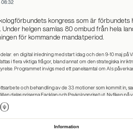
 08:32
ykologförbundets kongress som är förbundets
 Under helgen samlas 80 ombud från hela land
tningen för kommande mandatperiod.
delar: en digital inledning med start idag och den 9-10 maj på V
attas i flera viktiga frågor, bland annat om den strategiska inr
tyrelse. Programmet invigs med ett panelsamtal om AI:s påverka
ttsarbete och behandling av de 33 motioner som kommit in, sa
llen delas priserna Facklan och Psykologpriset ut. Nyfiken på vi
a medier under helgen. På söndagen fortsätter arbetet med beslu
finns här
oden som varit i förbundets verksamhetsberättelser här
Information