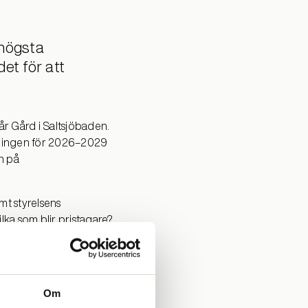
 högsta
et för att
år Gård i Saltsjöbaden.
iktningen för 2026–2029
n på
mt styrelsens
lka som blir pristagare?
t i plenum.
Om