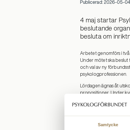
Publicerad: 2026-05-04
4 maj startar Ps
beslutande organ.
besluta om inrik
Arbetet genomförs i två 
Under mötet ska beslut f
och val av ny förbundss
psykologprofessionen.
Lördagen ägnas åt utsko
propositioner. Under kvä
Håll koll på våra social
Alla kongresshandlingar 
Läs mer om kongressperi
Samtycke