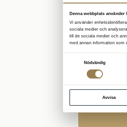
Kongress 2026 | Psyko
Denna webbplats använder 
Vi använder enhetsidentifierar
Fakta om ko
sociala medier och analysera 
till de sociala medier och a
med annan information som du 
Hålls vart tredje å
Utöver förbundss
Samtyckesval
de nationella för
Nödvändig
På kongressen re
förslag för komm
Kongressen hante
Avvisa
Valberedningen pr