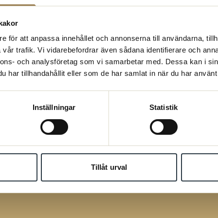
logförbundet
kakor
e för att anpassa innehållet och annonserna till användarna, tillh
ngressen
vår trafik. Vi vidarebefordrar även sådana identifierare och anna
nnons- och analysföretag som vi samarbetar med. Dessa kan i sin
har tillhandahållit eller som de har samlat in när du har använt 
r
tyrelsen utgörs kongressen av kongressombud, ordföranden för
eningarna, valberedningens ordförande och förtroenderevisor s
Inställningar
Statistik
dogör förbundsstyrelsen för arbetet under kongressperioden 
ande period.
rar inkomna motioner.
Tillåt urval
esenterar sitt förslag till förbundsstyrelseledamöter och råd.