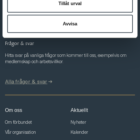
Här kan du ändra dina uppgifter, se dina fakturor och ta del av
Tillåt urval
aktuell information som berör dig.
Avvisa
Till Min sida
Frågor & svar
Hitta svar på vanliga frågor som kommer till oss, exempelvis om
medlemskap och arbetsvillkor.
Alla frågor & svar
Om oss
Aktuellt
Om förbundet
Nyheter
Vår organisation
Kalender