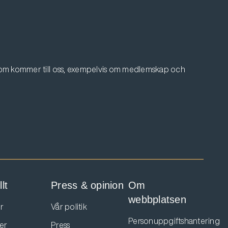
 som kommer till oss, exempelvis om medlemskap och
lt
Press & opinion
Om
webbplatsen
r
Vår politik
Personuppgiftshantering
er
Press