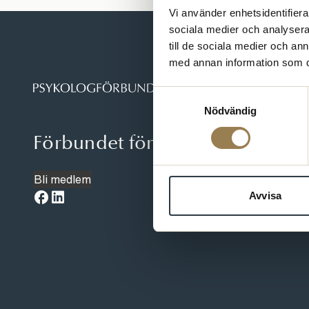
Vi använder enhetsidentifierar
sociala medier och analysera 
till de sociala medier och a
med annan information som du 
Samtyckesval
Nödvändig
Förbundet för dig som är psyko
Bli medlem
Avvisa