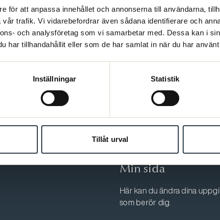
e för att anpassa innehållet och annonserna till användarna, tillh
vår trafik. Vi vidarebefordrar även sådana identifierare och anna
nnons- och analysföretag som vi samarbetar med. Dessa kan i sin
har tillhandahållit eller som de har samlat in när du har använt 
Kontakt
Inställningar
Statistik
Varmt välkommen att kontakta
Min sida.
log
08-567 06 400
Tillåt urval
Fler kontaktuppgifter
Min sida
Här kan du ändra dina uppgift
som berör dig.