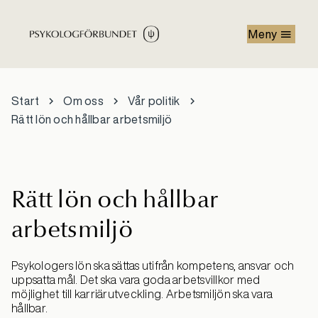
Hoppa till huvudinnehåll
Meny
Start
Om oss
Vår politik
Rätt lön och hållbar arbetsmiljö
Rätt lön och hållbar
arbetsmiljö
Psykologers lön ska sättas utifrån kompetens, ansvar och
uppsatta mål. Det ska vara goda arbetsvillkor med
möjlighet till karriärutveckling. Arbetsmiljön ska vara
hållbar.