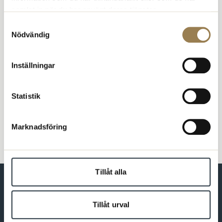
samlat in när du har använt deras tjänster.
Debatt & opinion
Samtyckesval
Remissvar
Nödvändig
Din arbetsmiljö
Ditt kollektivavtal
Inställningar
PTP-handboken
Statistik
Marknadsföring
Tillåt alla
Tillåt urval
Förbundet för dig som är psykolog