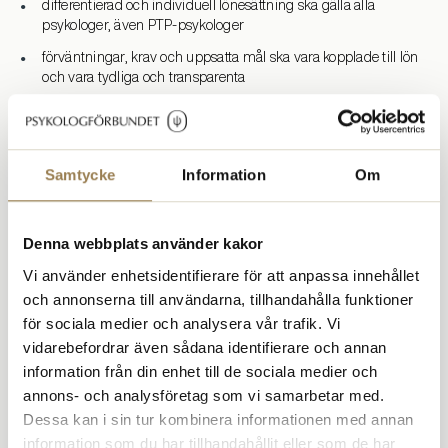
differentierad och individuell lönesättning ska gälla alla
psykologer, även PTP-psykologer
förväntningar, krav och uppsatta mål ska vara kopplade till lön
och vara tydliga och transparenta
psykologer ska ha inflytande över sina egna arbetsuppgifter
bättre förutsättningar att kunna forska, undervisa och praktisera
yrket samtidigt
Samtycke
Information
Om
arbetsmiljön ska vara hållbar
kompetensförsörjningen ska säkerställas
Denna webbplats använder kakor
PTP-tjänstgöring ska ske inom ramen för ett PTP-program och
Vi använder enhetsidentifierare för att anpassa innehållet
ledas av en studierektor
och annonserna till användarna, tillhandahålla funktioner
tillitsstyrd och teambaserad hälso- och sjukvård ska införas
för sociala medier och analysera vår trafik. Vi
arbetsplatser ska ha kollektivavtal.
vidarebefordrar även sådana identifierare och annan
information från din enhet till de sociala medier och
annons- och analysföretag som vi samarbetar med.
Dessa kan i sin tur kombinera informationen med annan
Här kan du läsa mer:
information som du har tillhandahållit eller som de har