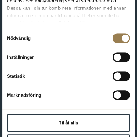
annons- och analysföretag som vi samarbetar med.
Dessa kan i sin tur kombinera informationen med annan
information som du har tillhandahållit eller som de har
samlat in när du har använt deras tjänster.
Förbundet för dig som är psykolog
Samtyckesval
Nödvändig
Bli medlem
Inställningar
Kontakt
Statistik
Varmt välkommen att kontakta oss. Du som är medlem hittar
fler kontaktvägar på Min sida.
Marknadsföring
08-567 06 400
Fler kontaktuppgifter
Tillåt alla
Min sida