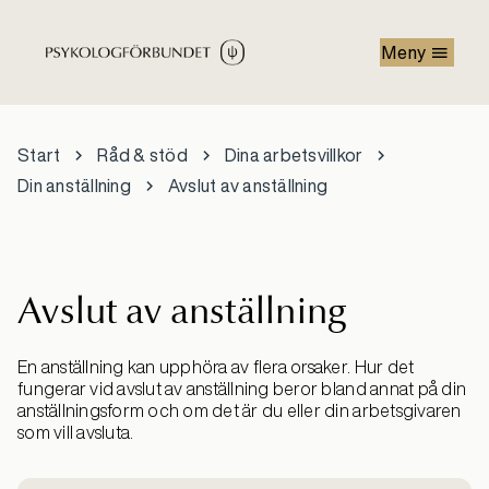
Hoppa till huvudinnehåll
Meny
Start
Råd & stöd
Dina arbetsvillkor
Din anställning
Avslut av anställning
Avslut av anställning
En anställning kan upphöra av flera orsaker. Hur det
fungerar vid avslut av anställning beror bland annat på din
anställningsform och om det är du eller din arbetsgivaren
som vill avsluta.