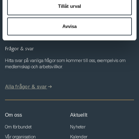
Tillåt urval
Här kan du ändra dina uppgifter, se dina fakturor och ta del av
aktuell information som berör dig.
Avvisa
Till Min sida
Frågor & svar
Hitta svar på vanliga frågor som kommer till oss, exempelvis om
medlemskap och arbetsvillkor.
Alla frågor & svar
Om oss
Aktuellt
Om förbundet
Nyheter
Vår organisation
Kalender