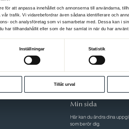
e för att anpassa innehållet och annonserna till användarna, tillh
vår trafik. Vi vidarebefordrar även sådana identifierare och anna
nnons- och analysföretag som vi samarbetar med. Dessa kan i sin
har tillhandahållit eller som de har samlat in när du har använt 
Kontakt
Inställningar
Statistik
Varmt välkommen att kontakta
Min sida.
log
08-567 06 400
Tillåt urval
Fler kontaktuppgifter
Min sida
Här kan du ändra dina uppgift
som berör dig.