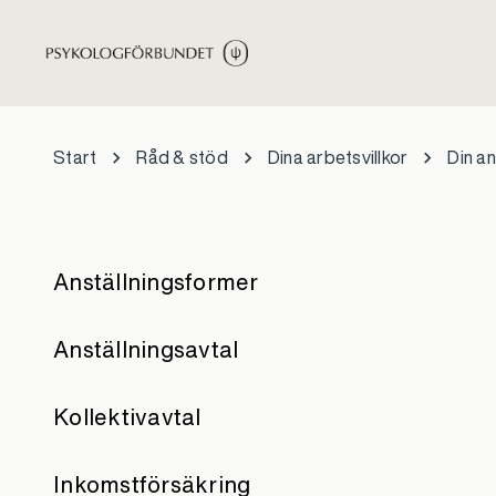
Hoppa till huvudinnehåll
Start
Råd & stöd
Dina arbetsvillkor
Din an
Anställningsformer
Anställningsavtal
Kollektivavtal
Inkomstförsäkring